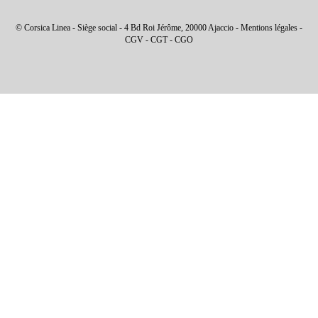
© Corsica Linea - Siège social - 4 Bd Roi Jérôme, 20000 Ajaccio -
Mentions légales
-
CGV
-
CGT
-
CGO