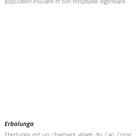
population insulaire et son hospitalité légendaire.
Erbalun
ga
Eberlunga est un charmant village du Cap Corse