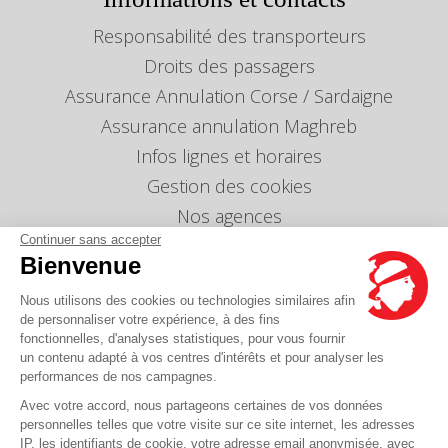
Responsabilité des transporteurs
Droits des passagers
Assurance Annulation Corse / Sardaigne
Assurance annulation Maghreb
Infos lignes et horaires
Gestion des cookies
Nos agences
Continuer sans accepter
Nous envoyer un message
Bienvenue
Tarifs
Nous utilisons des cookies ou technologies similaires afin
Info Ventes et Modifications
de personnaliser votre expérience, à des fins
Politique de protection des données
fonctionnelles, d'analyses statistiques, pour vous fournir
personnelles
un contenu adapté à vos centres d'intérêts et pour analyser les
performances de nos campagnes.
Index égalité professionnelle Femmes-Hommes
Avec votre accord, nous partageons certaines de vos données
Écarts de représentation femmes-hommes dans
les postes de direction
personnelles telles que votre visite sur ce site internet, les adresses
IP, les identifiants de cookie, votre adresse email anonymisée, avec