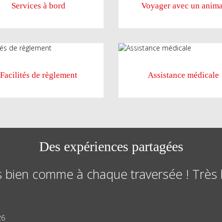
Services à bord
Voyager avec un anima
Facilités de règlement
Assistance médicale
Des expériences partagées
s bien comme à chaque traversée ! Très
26