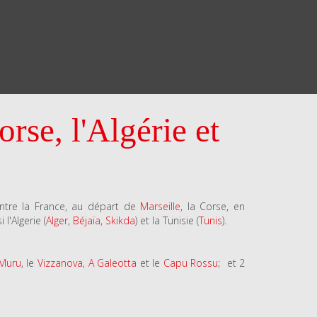
rse, l'Algérie et
entre la France, au départ de
Marseille
, la Corse, en
 l'Algerie (
Alger
,
Béjaïa
,
Skikda
) et la Tunisie (
Tunis
).
 Muru
, le
Vizzanova
,
A Galeotta
et le
Capu Rossu
; et 2