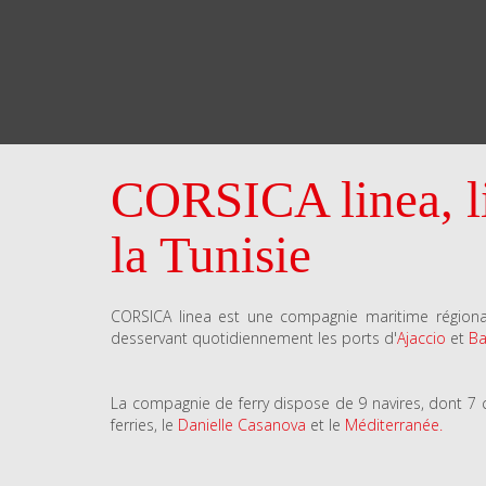
CORSICA linea, lig
la Tunisie
CORSICA linea est une compagnie maritime régional
desservant quotidiennement les ports d'
Ajaccio
et
Ba
La compagnie de ferry dispose de 9 navires, dont 7 
ferries, le
Danielle Casanova
et le
Méditerranée.