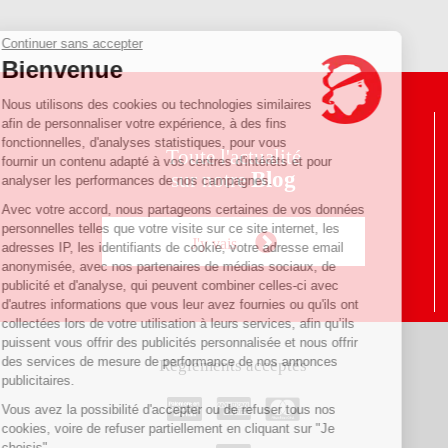
Continuer sans accepter
Bienvenue
Nous utilisons des cookies ou technologies similaires
afin de personnaliser votre expérience, à des fins
fonctionnelles, d'analyses statistiques, pour vous
Toute l'actualité
fournir un contenu adapté à vos centres d'intérêts et pour
Blog
sur notre
analyser les performances de nos campagnes.
Avec votre accord, nous partageons certaines de vos données
personnelles telles que votre visite sur ce site internet, les
J'y vais
adresses IP, les identifiants de cookie, votre adresse email
anonymisée, avec nos partenaires de médias sociaux, de
publicité et d'analyse, qui peuvent combiner celles-ci avec
d'autres informations que vous leur avez fournies ou qu'ils ont
collectées lors de votre utilisation à leurs services, afin qu’ils
puissent vous offrir des publicités personnalisée et nous offrir
des services de mesure de performance de nos annonces
Règlements acceptés
publicitaires.
Vous avez la possibilité d'accepter ou de refuser tous nos
cookies, voire de refuser partiellement en cliquant sur "Je
choisis".