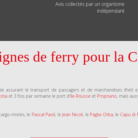
Avis collectés par un organisme
indépendant
nes de ferry pour la Co
e assurant le transport de passagers et de marchandises (fret) 
stia
et 3 fois par semaine le port d'
Ile-Rousse
et
Propriano
, mais aussi
cargo-mixtes, le
Pascal Paoli
, le
Jean Nicoli
, le
Paglia Orba
, le
Capu di