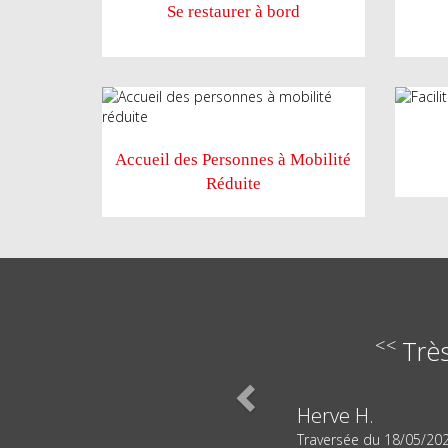
Se restaurer à bord
Accueil des Personnes à Mobilité
Réduite
<<
Previous
Trè
Herve H.
Traversée du
18/05/20