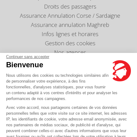
Droits des passagers
Assurance Annulation Corse / Sardaigne
Assurance annulation Maghreb
Infos lignes et horaires
Gestion des cookies
Nos agences
Continuer sans accepter
Nous envoyer un message
Bienvenue
Tarifs
Nous utilisons des cookies ou technologies similaires afin
Info Ventes et Modifications
de personnaliser votre expérience, à des fins
fonctionnelles, d'analyses statistiques, pour vous fournir
Politique de protection des données
personnelles
un contenu adapté à vos centres d'intérêts et pour analyser les
performances de nos campagnes.
Index égalité professionnelle Femmes-Hommes
Avec votre accord, nous partageons certaines de vos données
Écarts de représentation femmes-hommes dans
personnelles telles que votre visite sur ce site internet, les adresses
les postes de direction
IP, les identifiants de cookie, votre adresse email anonymisée, avec
nos partenaires de médias sociaux, de publicité et d'analyse, qui
peuvent combiner celles-ci avec d'autres informations que vous leur
Vous avez une question ?
avez fournies ou qu'ils ont collectées lors de votre utilisation à leurs