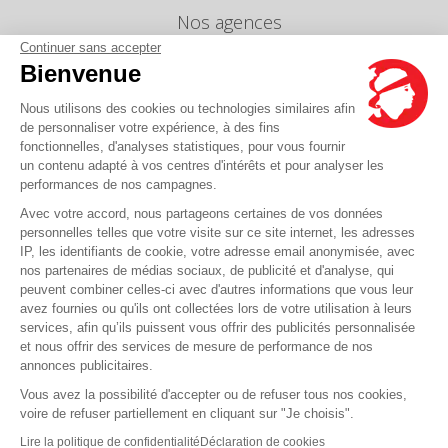
Nos agences
Continuer sans accepter
Nous envoyer un message
Bienvenue
Tarifs
Info Ventes et Modifications
Nous utilisons des cookies ou technologies similaires afin
de personnaliser votre expérience, à des fins
Politique de protection des données
fonctionnelles, d'analyses statistiques, pour vous fournir
personnelles
un contenu adapté à vos centres d'intérêts et pour analyser les
Index égalité professionnelle Femmes-Hommes
performances de nos campagnes.
Avec votre accord, nous partageons certaines de vos données
Écarts de représentation femmes-hommes dans
les postes de direction
personnelles telles que votre visite sur ce site internet, les adresses
IP, les identifiants de cookie, votre adresse email anonymisée, avec
nos partenaires de médias sociaux, de publicité et d'analyse, qui
peuvent combiner celles-ci avec d'autres informations que vous leur
Vous avez une question ?
avez fournies ou qu'ils ont collectées lors de votre utilisation à leurs
services, afin qu’ils puissent vous offrir des publicités personnalisée
et nous offrir des services de mesure de performance de nos
La FAQ c'est ici
annonces publicitaires.
Vous avez la possibilité d'accepter ou de refuser tous nos cookies,
voire de refuser partiellement en cliquant sur "Je choisis".
© Corsica Linea - Siège social - 4 Bd Roi Jérôme, 20000 Ajaccio -
Mentions légales
-
CGV
-
CGT
-
CGO
Lire la politique de confidentialité
Déclaration de cookies