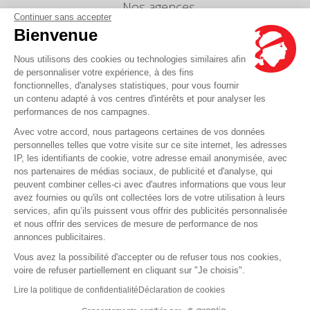
Nos agences
Continuer sans accepter
Nous envoyer un message
Bienvenue
Tarifs
Nous utilisons des cookies ou technologies similaires afin
Info Ventes et Modifications
de personnaliser votre expérience, à des fins
fonctionnelles, d'analyses statistiques, pour vous fournir
Politique de protection des données
personnelles
un contenu adapté à vos centres d'intérêts et pour analyser les
performances de nos campagnes.
Index égalité professionnelle Femmes-Hommes
Avec votre accord, nous partageons certaines de vos données
Écarts de représentation femmes-hommes dans
personnelles telles que votre visite sur ce site internet, les adresses
les postes de direction
IP, les identifiants de cookie, votre adresse email anonymisée, avec
nos partenaires de médias sociaux, de publicité et d'analyse, qui
peuvent combiner celles-ci avec d'autres informations que vous leur
Vous avez une question ?
avez fournies ou qu'ils ont collectées lors de votre utilisation à leurs
services, afin qu’ils puissent vous offrir des publicités personnalisée
et nous offrir des services de mesure de performance de nos
La FAQ c'est ici
annonces publicitaires.
Vous avez la possibilité d'accepter ou de refuser tous nos cookies,
voire de refuser partiellement en cliquant sur "Je choisis".
© Corsica Linea - Siège social - 4 Bd Roi Jérôme, 20000 Ajaccio -
Mentions légales
-
Lire la politique de confidentialité
Déclaration de cookies
CGV
-
CGT
-
CGO