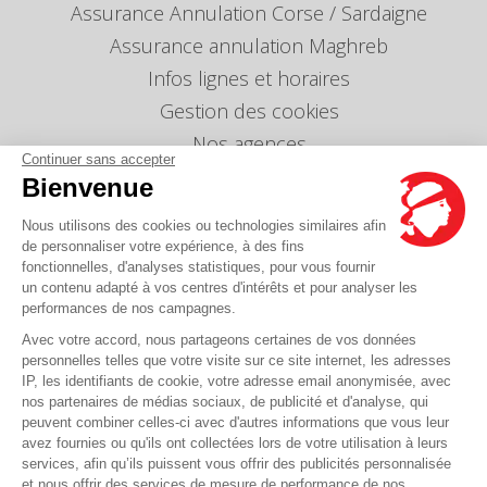
Assurance Annulation Corse / Sardaigne
Assurance annulation Maghreb
Infos lignes et horaires
Gestion des cookies
Nos agences
Continuer sans accepter
Nous envoyer un message
Bienvenue
Tarifs
Nous utilisons des cookies ou technologies similaires afin
Info Ventes et Modifications
de personnaliser votre expérience, à des fins
fonctionnelles, d'analyses statistiques, pour vous fournir
Politique de protection des données
personnelles
un contenu adapté à vos centres d'intérêts et pour analyser les
performances de nos campagnes.
Index égalité professionnelle Femmes-Hommes
Avec votre accord, nous partageons certaines de vos données
Écarts de représentation femmes-hommes dans
personnelles telles que votre visite sur ce site internet, les adresses
les postes de direction
IP, les identifiants de cookie, votre adresse email anonymisée, avec
nos partenaires de médias sociaux, de publicité et d'analyse, qui
peuvent combiner celles-ci avec d'autres informations que vous leur
Vous avez une question ?
avez fournies ou qu'ils ont collectées lors de votre utilisation à leurs
services, afin qu’ils puissent vous offrir des publicités personnalisée
et nous offrir des services de mesure de performance de nos