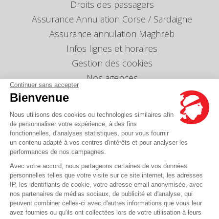
Droits des passagers
Assurance Annulation Corse / Sardaigne
Assurance annulation Maghreb
Infos lignes et horaires
Gestion des cookies
Nos agences
Continuer sans accepter
Nous envoyer un message
Bienvenue
Tarifs
Nous utilisons des cookies ou technologies similaires afin
Info Ventes et Modifications
de personnaliser votre expérience, à des fins
fonctionnelles, d'analyses statistiques, pour vous fournir
Politique de protection des données
personnelles
un contenu adapté à vos centres d'intérêts et pour analyser les
performances de nos campagnes.
Index égalité professionnelle Femmes-Hommes
Avec votre accord, nous partageons certaines de vos données
Écarts de représentation femmes-hommes dans
personnelles telles que votre visite sur ce site internet, les adresses
les postes de direction
IP, les identifiants de cookie, votre adresse email anonymisée, avec
nos partenaires de médias sociaux, de publicité et d'analyse, qui
peuvent combiner celles-ci avec d'autres informations que vous leur
Vous avez une question ?
avez fournies ou qu'ils ont collectées lors de votre utilisation à leurs