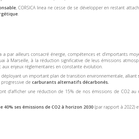
onsable
, CORSICA linea ne cesse de se développer en restant attach
ergétique
.
ea a par ailleurs consacré énergie, compétences et d’importants moy
quai à Marseille, à la réduction significative de leus émissions atm
nt aux enjeux réglementaires en constante évolution.
n déployant un important plan de transition environnementale, alliant
on progressive de
carburants alternatifs décarbonés.
tront d’afficher une réduction de 15% de nos émissions de CO2 au
 de 40% ses émissions de CO2 à horizon 2030
(par rapport à 2022) e