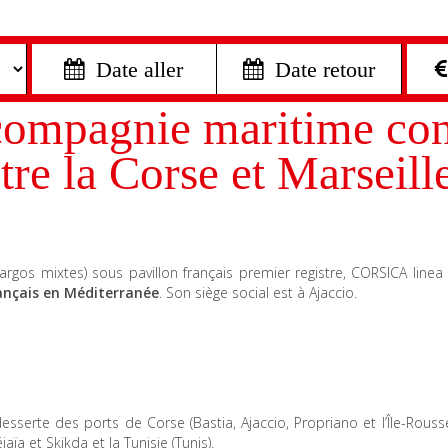
 Date aller
 Date retour
ompagnie maritime cons
re la Corse et Marseill
cargos mixtes) sous pavillon français premier registre, CORSICA line
ançais en Méditerranée
. Son siège social est à Ajaccio.
esserte des ports de Corse (Bastia, Ajaccio, Propriano et l’Île-Rouss
aïa et Skikda et la Tunisie (Tunis).