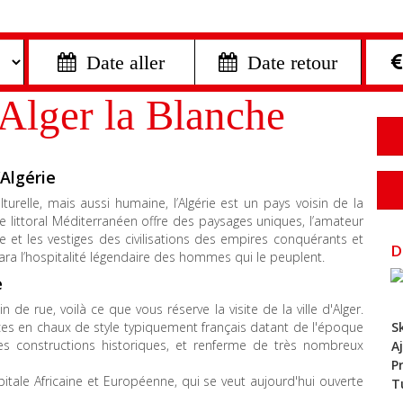
 Date aller
 Date retour
'Alger la Blanche
Algérie
turelle, mais aussi humaine, l’Algérie est un pays voisin de la
e littoral Méditerranéen offre des paysages uniques, l’amateur
e et les vestiges des civilisations des empires conquérants et
D
ara l’hospitalité légendaire des hommes qui le peuplent.
e
e rue, voilà ce que vous réserve la visite de la ville d'Alger.
S
ces en chaux de style typiquement français datant de l'époque
es constructions historiques, et renferme de très nombreux
A
P
itale Africaine et Européenne, qui se veut aujourd'hui ouverte
T