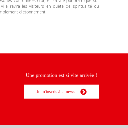
resques couronnées d'or, et sa vue panoramique sur
 ville ravira les visiteurs en quête de spiritualité ou
implement d'étonnement.
Une promotion est si vite arrivée !
Je m'inscris à la news