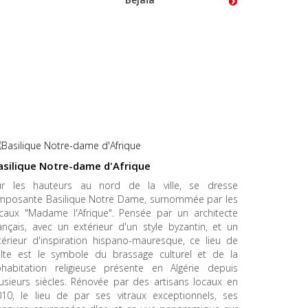
asilique Notre-dame d'Afrique
ur les hauteurs au nord de la ville, se dresse
'imposante Basilique Notre Dame, surnommée par les
ocaux "Madame l'Afrique". Pensée par un architecte
ançais, avec un extérieur d'un style byzantin, et un
térieur d'inspiration hispano-mauresque, ce lieu de
ulte est le symbole du brassage culturel et de la
ohabitation religieuse présente en Algérie depuis
usieurs siècles. Rénovée par des artisans locaux en
010, le lieu de par ses vitraux exceptionnels, ses