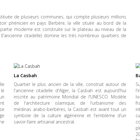
onstituée de plusieurs communes, qui compte plusieurs millions
ir phénicien en pays Berbère, la ville située au bord de la
 partie moderne est construite sur le plateau au niveau de la
 (l'ancienne citadelle) domine les très nombreux quartiers de
La Casbah
B
lle
Quartier le plus ancien de la ville, construit autour de
S
 le
l'ancienne citadelle d'Alger, la Casbah est aujourd'hui
l
'un
inscrite au patrimoine Mondial de l'UNESCO. Modèle
l
ant
de l'architecture islamique, de l'urbanisme des
fr
se
médinas arabo-berbères, la Casbah est avant tout un
in
nge
symbole de la culture algérienne et l'emblème d'un
c
Une
savoir-faire artisanal ancestral.
c
pl
2