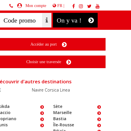
FR |
Mon compte
On y va !
Accéder au port
Choisir une traversée
écouvrir d'autres destinations
kikda
Sète
jaccio
Marseille
ropriano
Bastia
unis
Île-Rousse
Béjaïa