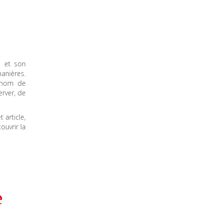
s et son
manières.
e nom de
erver, de
 article,
uvrir la
e