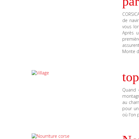
par
CORSICA
de navi
vous lor
Après u
premièr
assurent
Monte d
top
Quand o
montagne
au char
pour un 
où l'on 