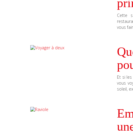
pr
Cette 
restaura
vous fai
Que
po
Et si le
vous voy
soleil, 
Em
une