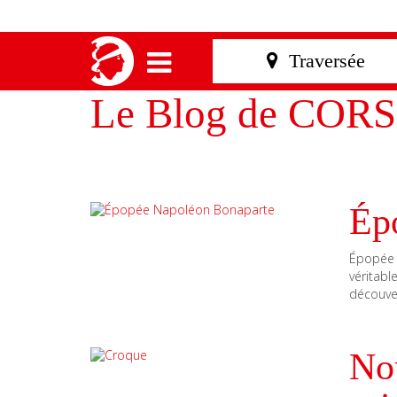
Le Blog de CORS
Ép
Épopée 
véritab
découver
Nou