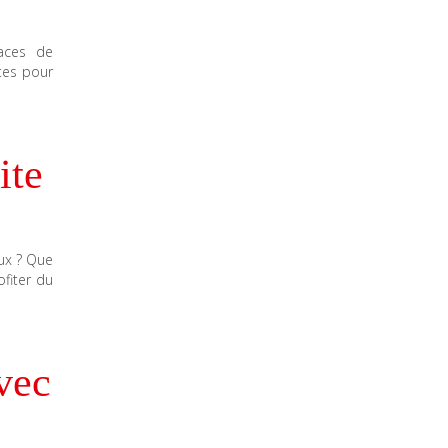
aces de
ttes pour
ite
eux ? Que
ofiter du
vec