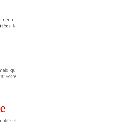
u menu !
itées
, la
mais qui
nt votre
se
nalité et