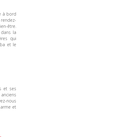
e à bord
 rendez-
en-être.
 dans la
ires qui
rba et le
s et ses
 anciens
vez-nous
charme et