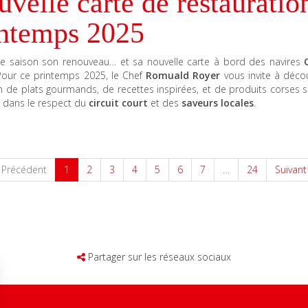
velle carte de restauratio
intemps 2025
e saison son renouveau… et sa nouvelle carte à bord des navires
Pour ce printemps 2025, le Chef
Romuald Royer
vous invite à décou
n de plats gourmands, de recettes inspirées, et de produits corses 
s dans le respect du
circuit court
et des
saveurs locales
.
(current)
Précédent
1
2
3
4
5
6
7
…
24
Suivan
Partager sur les réseaux sociaux