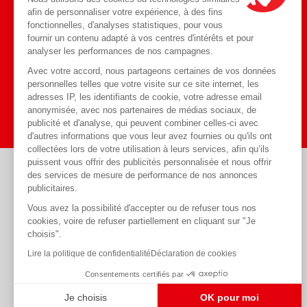
afin de personnaliser votre expérience, à des fins
fonctionnelles, d'analyses statistiques, pour vous
Toute l'actualité
fournir un contenu adapté à vos centres d'intérêts et pour
Blog
sur notre
analyser les performances de nos campagnes.
Avec votre accord, nous partageons certaines de vos données
personnelles telles que votre visite sur ce site internet, les
J'y vais
adresses IP, les identifiants de cookie, votre adresse email
anonymisée, avec nos partenaires de médias sociaux, de
publicité et d'analyse, qui peuvent combiner celles-ci avec
d'autres informations que vous leur avez fournies ou qu'ils ont
collectées lors de votre utilisation à leurs services, afin qu’ils
puissent vous offrir des publicités personnalisée et nous offrir
des services de mesure de performance de nos annonces
Règlements acceptés
publicitaires.
Vous avez la possibilité d'accepter ou de refuser tous nos
cookies, voire de refuser partiellement en cliquant sur "Je
choisis".
Lire la politique de confidentialité
Déclaration de cookies
Consentements certifiés par
Je choisis
OK pour moi