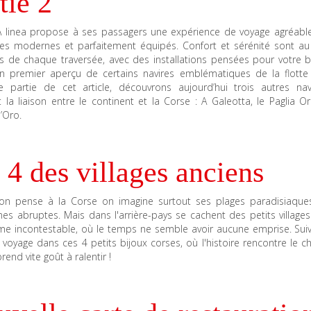
tie 2
 linea propose à ses passagers une expérience de voyage agréabl
res modernes et parfaitement équipés. Confort et sérénité sont au
s de chaque traversée, avec des installations pensées pour votre bi
n premier aperçu de certains navires emblématiques de la flotte
e partie de cet article, découvrons aujourd’hui trois autres nav
 la liaison entre le continent et la Corse : A Galeotta, le Paglia O
’Oro.
 4 des villages anciens
n pense à la Corse on imagine surtout ses plages paradisiaque
s abruptes. Mais dans l'arrière-pays se cachent des petits villages
me incontestable, où le temps ne semble avoir aucune emprise. Sui
voyage dans ces 4 petits bijoux corses, où l'histoire rencontre le 
prend vite goût à ralentir !