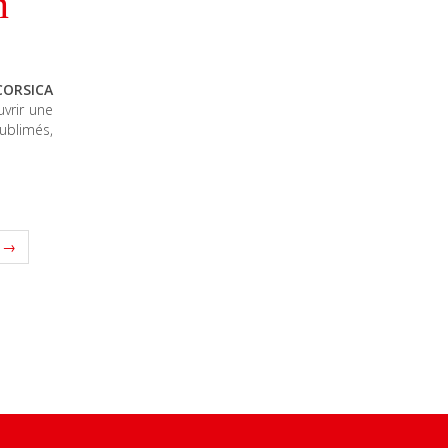
n
CORSICA
vrir une
sublimés,
t →