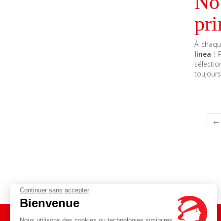
Nou
pr
À chaqu
linea
! 
sélectio
toujour
← 
Continuer sans accepter
Bienvenue
Nous utilisons des cookies ou technologies similaires