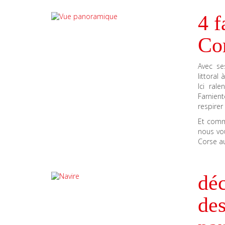
4 f
Co
Avec se
littoral
Ici ral
Farnient
respirer
Et comme
nous vo
Corse a
déc
des