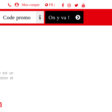
FR |
Mon compte
On y va !
e est un
otion et
n