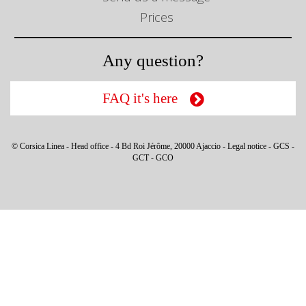
Prices
Any question?
FAQ it's here
© Corsica Linea - Head office - 4 Bd Roi Jérôme, 20000 Ajaccio -
Legal notice
-
GCS
-
GCT
-
GCO