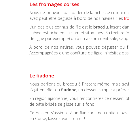
Les fromages corses
Nous ne pouvons pas parler de la richesse culinaire
avez peut-être dégusté à bord de nos navires : les
fr
L’un des plus connus de l’île est le
brocciu
. Inscrit d
chèvre est riche en calcium et vitamines. Sa texture 
de figue par exemple) ou à un assortiment salé, saupo
A bord de nos navires, vous pouvez déguster du
f
Accompagnées d’une confiture de figue, n’hésitez pas
Le fiadone
Nous parlions du brocciu à l’instant même, mais savi
s’agit en effet du
fiadone
, un dessert simple à prépar
En région ajaccienne, vous rencontrerez ce dessert 
de pâte brisée se glisse sur le fond.
Ce dessert s’assimile à un flan car il ne contient pa
en Corse, laissez-vous tenter !