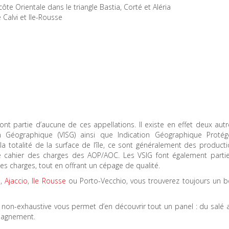
ôte Orientale dans le triangle Bastia, Corté et Aléria
 Calvi et Ile-Rousse
ont partie d’aucune de ces appellations. Il existe en effet deux aut
n Géographique (VISG) ainsi que Indication Géographique Protégé
la totalité de la surface de l’île, ce sont généralement des product
le cahier des charges des AOP/AOC. Les VSIG font également parti
es charges, tout en offrant un cépage de qualité.
a
,
Ajaccio
,
Ile Rousse
ou Porto-Vecchio, vous trouverez toujours un b
te non-exhaustive vous permet d’en découvrir tout un panel : du salé 
mpagnement.