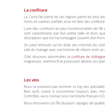
La confiture
La Corse fait partie de ces régions parmi les plus ada
riches en saveurs, parfaits pour en faire des confiture
L’une des confitures les plus incontournables de l’î
sont caractérisées par leur petite taille et leurs q
d’exception que l’on l’accompagne souvent d’un from
On peut retrouver sur les étals des marchés les confi
salé du mariage avec une tomme de chèvre reste un mu
Côté douceurs automnales,
la confiture de châtaign
magnésium, vitamine B et potassium décline ses bien
Les vins
Nous ne pouvions pas terminer ce top des spécialit
Bien qu’ils soient à consommer toujours avec modér
Contrôlée, aussi connue sous l’acronyme français A.O.
Nous retrouvons sur l’Île plusieurs cépages de qualité