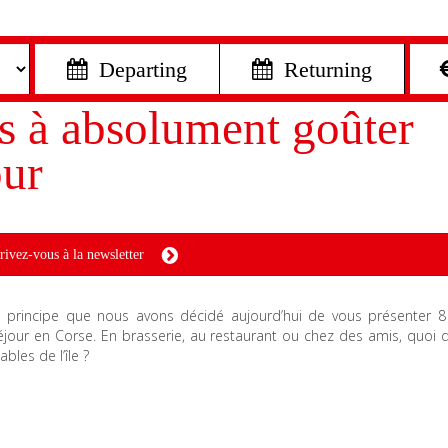
 Departing
 Returning
es à absolument goûter
our
rivez-vous à la newsletter
ce principe que nous avons décidé aujourd’hui de vous présenter 8
jour en Corse. En brasserie, au restaurant ou chez des amis, quoi 
ables de l’île ?