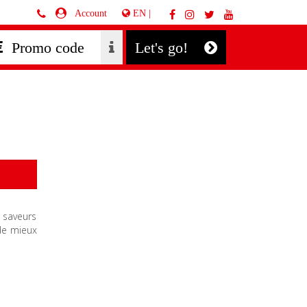
EN |
Account
Let's go!
 saveurs
de mieux