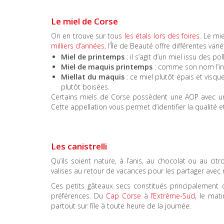
Le miel de Corse
On en trouve sur tous
les étals lors des foires
. Le mi
milliers d’années
, l’Île de Beauté offre différentes vari
Miel de printemps
: il s’agit d’un miel issu des po
Miel de maquis printemps
: comme son nom l’indi
Miellat du maquis
: ce miel plutôt épais et visqu
plutôt boisées.
Certains miels de Corse possèdent une AOP avec un ca
Cette appellation vous permet d’identifier la qualité et
Les canistrelli
Qu’ils soient nature, à l’anis, au chocolat ou au cit
valises au retour de vacances pour les partager avec
Ces petits gâteaux secs constitués principalement 
préférences. Du
Cap Corse
à
l’Extrême-Sud
, le mat
partout sur l’île à toute heure de la journée.