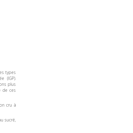
res types
e (IGP).
ions plus
e de ces
on cru à
au sucré,