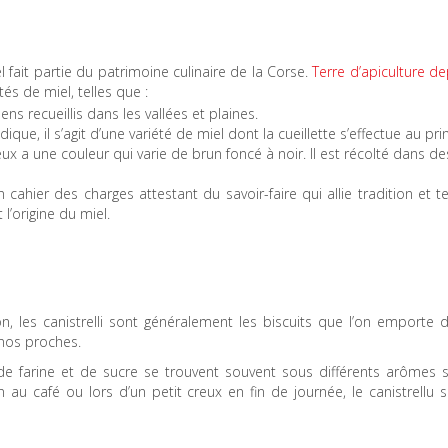
el fait partie du patrimoine culinaire de la Corse.
Terre d’apiculture d
étés de miel, telles que :
llens recueillis dans les vallées et plaines.
que, il s’agit d’une variété de miel dont la cueillette s’effectue au p
eux a une couleur qui varie de brun foncé à noir. Il est récolté dans d
hier des charges attestant du savoir-faire qui allie tradition et te
 l’origine du miel.
ron, les canistrelli sont généralement les biscuits que l’on emporte
 nos proches.
de farine et de sucre se trouvent souvent sous différents arômes s
in au café ou lors d’un petit creux en fin de journée, le canistrellu 