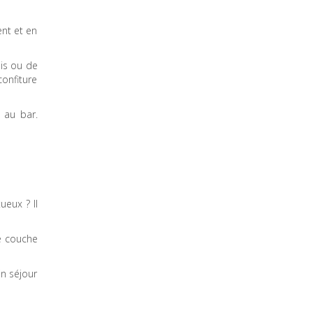
ent et en
bis ou de
confiture
t au bar.
ueux ? Il
ne couche
in séjour