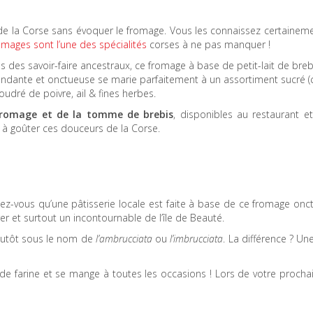
 de la Corse sans évoquer le fromage. Vous les connaissez certainem
omages sont l’une des spécialités
corses à ne pas manquer !
ans des savoir-faire ancestraux, ce fromage à base de petit-lait de bre
fondante et onctueuse se marie parfaitement à un assortiment sucré (
udré de poivre, ail & fines herbes.
romage et de la tomme de brebis
, disponibles au restaurant e
 à goûter ces douceurs de la Corse.
ez-vous qu’une pâtisserie locale est faite à base de ce fromage onct
er et surtout un incontournable de l’île de Beauté.
plutôt sous le nom de
l’ambrucciata
ou
l’imbrucciata
. La différence ? U
s de farine et se mange à toutes les occasions ! Lors de votre procha