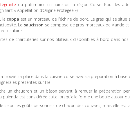
ntégrante
du patrimoine culinaire de la région Corse. Pour les ade
ifiant « Appellation d’Origine Protégée »).
, la
coppa
est un morceau de l’échine de porc. Le gras qui se situe 
nctuosité. Le
saucisson
se compose de gros morceaux de viande et 
rc insulaire.
sortes de charcuteries sur nos plateaux disponibles à bord dans nos
 a trouvé sa place dans la cuisine corse avec sa préparation à base 
neraies présentes sur l’île.
faudra un chaudron et un bâton servant à remuer la préparation pe
 La pulenda est considérée cuite lorsqu’elle forme une boule autour du
e selon les goûts personnels de chacun des convives, mais elle est l