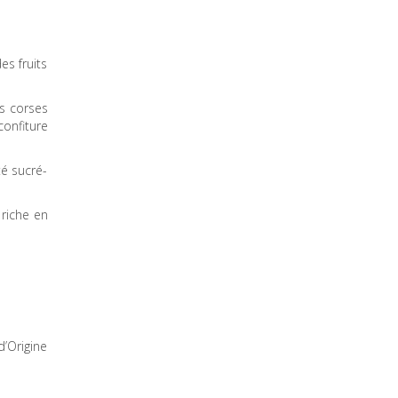
es fruits
es corses
confiture
té sucré-
 riche en
’Origine