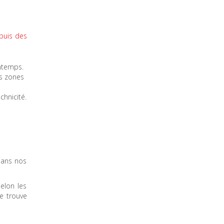
epuis des
rintemps.
es zones
chnicité.
 dans nos
elon les
se trouve