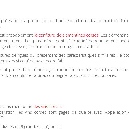
ptées pour la production de fruits. Son climat idéal permet d’offrir d
s
le est probablement
la confiture de clémentines corses
. Les clémentin
uartiers juteux. Les plus mûres sont sélectionnées pour obtenir une 
age de chèvre ; le caractère du fromage en est adouci.
tures de figues qui présentent des caractéristiques similaires ; le cô
st-try si ce n’est pas encore fait.
e
fait partie du patrimoine gastronomique de l’île. Ce fruit d’automne
faits en confiture pour accompagner vos plats sucrés ou salés.
és sans mentionner
les vins corses
.
ation, les vins corses sont gages de qualité avec l’Appellation d
C.
, divisés en 9 grandes catégories :