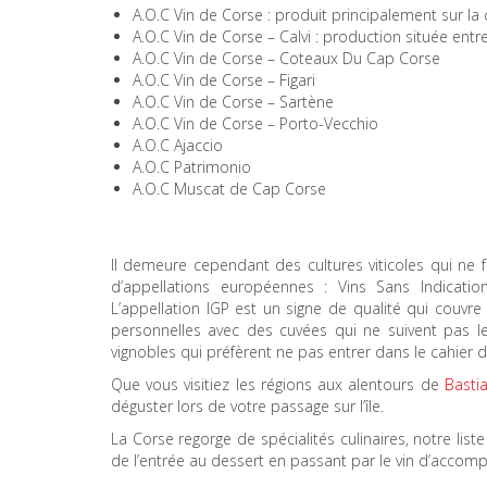
A.O.C Vin de Corse : produit principalement sur la c
A.O.C Vin de Corse – Calvi : production située entre
A.O.C Vin de Corse – Coteaux Du Cap Corse
A.O.C Vin de Corse – Figari
A.O.C Vin de Corse – Sartène
A.O.C Vin de Corse – Porto-Vecchio
A.O.C Ajaccio
A.O.C Patrimonio
A.O.C Muscat de Cap Corse
Il demeure cependant des cultures viticoles qui ne f
d’appellations européennes : Vins Sans Indicatio
L’appellation IGP est un signe de qualité qui couvre 
personnelles avec des cuvées qui ne suivent pas 
vignobles qui préfèrent ne pas entrer dans le cahier d
Que vous visitiez les régions aux alentours de
Basti
déguster lors de votre passage sur l’île.
La Corse regorge de spécialités culinaires, notre lis
de l’entrée au dessert en passant par le vin d’acco