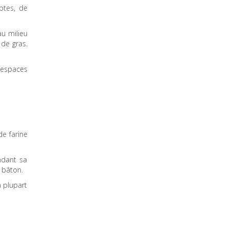
ptes, de
au milieu
de gras.
 espaces
de farine
ndant sa
 bâton.
a plupart