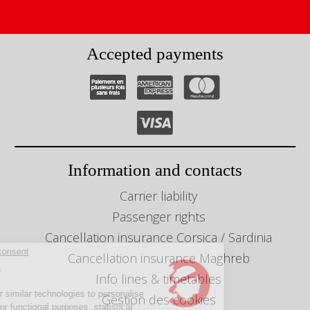
Accepted payments
Information and contacts
Carrier liability
Passenger rights
Cancellation insurance Corsica / Sardinia
inue without consent
Cancellation insurance Maghreb
elcome
Info lines & timetables
se cookies or similar technologies to personalise
Gestion des cookies
 experience, for functional purposes, statistical