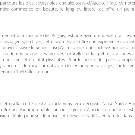
parcours les plus accessibles aux alentours d’Ajaccio. Il faut compte
ntier commence en beauté, le long du littoral et offre un poin
, menant à la cascade des Anglais, est une aventure idéale pour les
les voyageurs, en hiver, cette promenade offre une expérience apaisa
 peuvent suivre le sentier jusqu'à la source, qui s'achève aux pieds
'un de nos navires. Les piscines naturelles et les petites cascades 
in puissent être plutôt glissantes. Pour les intrépides prêts à empr
gilance est de mise surtout avec des enfants en bas âges, car le sen
 environ 1h30 aller-retour.
 Pietrosella, cette petite balade vous fera découvrir l’anse Sainte-Ba
 offre une vue imprenable sur tout le golfe d’Ajaccio. Le parcours es
casion idéale pour se dépenser et relever des défis en famille dans