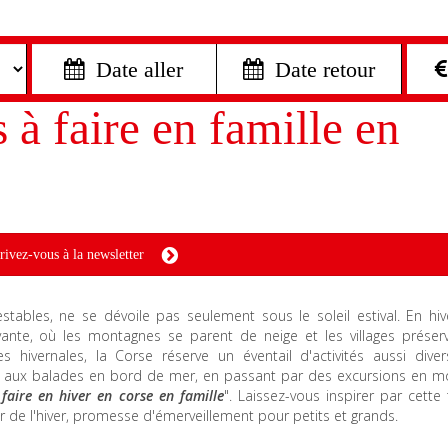
 Date aller
 Date retour
 à faire en famille en
rivez-vous à la newsletter
ables, ne se dévoile pas seulement sous le soleil estival. En hive
ante, où les montagnes se parent de neige et les villages préserv
es hivernales, la Corse réserve un éventail d'activités aussi dive
s aux balades en bord de mer, en passant par des excursions en m
 faire en hiver en corse en famille
". Laissez-vous inspirer par cette
eur de l'hiver, promesse d'émerveillement pour petits et grands.