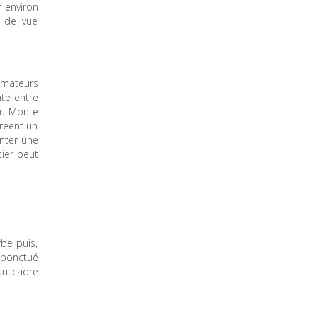
r environ
t de vue
 amateurs
nte entre
 du Monte
créent un
unter une
tier peut
rbe puis,
t ponctué
 un cadre