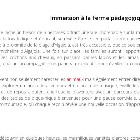
Immersion à la ferme pédagogi
 se niche un trésor de 3 hectares offrant une vue imprenable sur la m
à la fois ludique et éducatif, se révèle être le lieu parfait pour une
e
à proximité de la plage d’Algajola, est très accessible, que ce soit e
cheline d'Algajola. Une fois sur place, les familles auront l'oppor
 Des cochons aux chevaux, en passant par les lapins et les lamas
 chacun accompagné d'un panneau explicatif pour éveiller la curio
euvent non seulement caresser les
animaux
mais également entrer dir
 explorer un jardin des senteurs et un jardin de musique, éveille le
et de repos ajoutent une touche d'aventure avec un parcours d’agi
t des tables de pique-nique bienvenues pour une pause conviviale. 
contournable, où chaque recoin révèle une nouvelle occasion d’appr
e découvrir en quelques heures les magnifiques variétés d'arbres cors