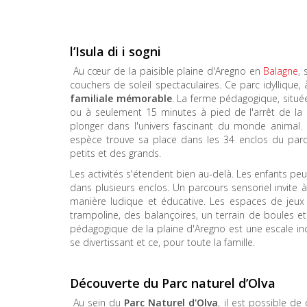
l’Isula di i sogni
Au cœur de la paisible plaine d'Aregno en
Balagne
,
couchers de soleil spectaculaires. Ce parc idyllique, 
familiale mémorable
. La ferme pédagogique, située 
ou à seulement 15 minutes à pied de l'arrêt de la mi
plonger dans l'univers fascinant du monde animal.
espèce trouve sa place dans les 34 enclos du parc,
petits et des grands.
Les activités s'étendent bien au-delà. Les enfants p
dans plusieurs enclos. Un parcours sensoriel invite à
manière ludique et éducative. Les espaces de jeux 
trampoline, des balançoires, un terrain de boules e
pédagogique de la plaine d'Aregno est une escale in
se divertissant et ce, pour toute la famille.
Découverte du Parc naturel d’Olva
Au sein du
Parc Naturel d'Olva
, il est possible d