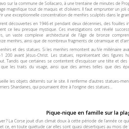
aravo sur la commune de Sollacaro, à une trentaine de minutes de Pro
 magnifique tout de maquis et d’oliviers. Il faut emprunter un joli c
ir une exceptionnelle concentration de menhirs sculptés dans le gran
urent découvertes en 1946 et pendant deux décennies, des fouilles i
ient ce lieu presque mystique. Ces investigations ont révélé succes
ques, un vaste complexe architectural de l'âge de bronze compre
, seize menhirs, ainsi que de nombreux fragments de céramique et d'a
enhirs et des statues. Si les menhirs remontent au IVe millénaire av
-1 200 avant Jésus-Christ. Les statues, représentant des figures h
t. Tandis que certaines se contentent d'esquisser une tête et des 
s que les traits du visage, ainsi que des armes telles que des ép
ueille les objets déterrés sur le site. Il renferme d’autres statues-men
erriers Shardanes, qui pourraient être à l'origine des statues…
Pique-nique en famille sur la p
ver ? La Corse jouit d’un climat doux à cette période de l’année ce q
ne et ce, en toute quiétude car elles sont quasi désertiques au mois de 