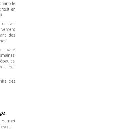
priano le
ircuit en
it.
ntensives
sivement
nant des
rmes.
ant notre
umaines,
épaules,
ées, des
hirs, des
lage
ui permet
février.