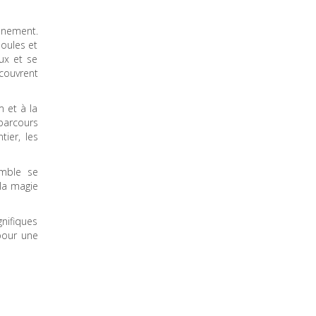
nnement.
poules et
ux et se
couvrent
m et à la
parcours
tier, les
emble se
 la magie
gnifiques
 pour une