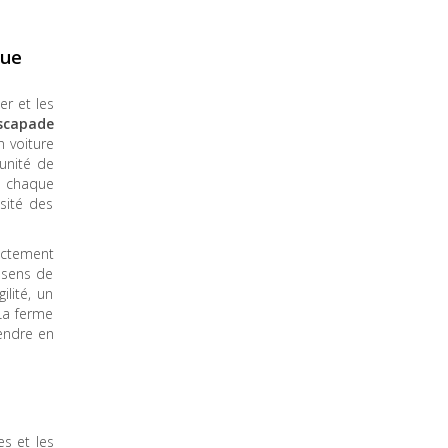
que
er et les
scapade
n voiture
tunité de
, chaque
sité des
ectement
s sens de
lité, un
La ferme
endre en
es et les