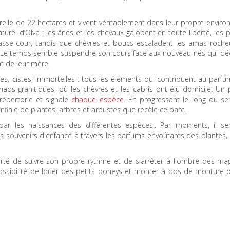
elle de 22 hectares et vivent véritablement dans leur propre enviro
rel d’Olva : les ânes et les chevaux galopent en toute liberté, les 
asse-cour, tandis que chèvres et boucs escaladent les amas roche
. Le temps semble suspendre son cours face aux nouveau-nés qui dé
ant de leur mère.
ères, cistes, immortelles : tous les éléments qui contribuent au parfu
aos granitiques, où les chèvres et les cabris ont élu domicile. Un 
épertorie et signale
chaque espèce
. En progressant le long du sen
 infinie de plantes, arbres et arbustes que recèle ce parc.
par les naissances des différentes espèces.. Par moments, il s
urs souvenirs d'enfance à travers les parfums envoûtants des plantes,
liberté de suivre son propre rythme et de s'arrêter à l'ombre des ma
a possibilité de louer des petits poneys et monter à dos de monture