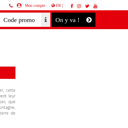
FR |
Mon compte
On y va !
r, cette
ent leur
rses que
ontagne,
 terre de