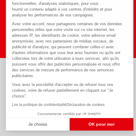
fonctionnelles, d'analyses statistiques, pour vous
Toute l'actualité
fournir un contenu adapté à vos centres d'intérêts et pour
Blog
sur notre
analyser les performances de nos campagnes.
Avec votre accord, nous partageons certaines de vos données
personnelles telles que votre visite sur ce site internet, les
J'y vais
adresses IP, les identifiants de cookie, votre adresse email
anonymisée, avec nos partenaires de médias sociaux, de
publicité et d'analyse, qui peuvent combiner celles-ci avec
d'autres informations que vous leur avez fournies ou qu'ils ont
collectées lors de votre utilisation à leurs services, afin qu’ils
puissent vous offrir des publicités personnalisée et nous offrir
des services de mesure de performance de nos annonces
Règlements acceptés
publicitaires.
Vous avez la possibilité d'accepter ou de refuser tous nos
cookies, voire de refuser partiellement en cliquant sur "Je
choisis".
Lire la politique de confidentialité
Déclaration de cookies
Consentements certifiés par
Je choisis
OK pour moi
Plateforme de Gestion du Consentement : Personnalisez vos Optio
Axeptio consent