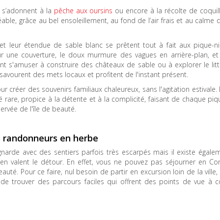
 s’adonnent à la
pêche aux oursins
ou encore à la récolte de coquil
gréable, grâce au bel ensoleillement, au fond de l’air frais et au calme 
et leur étendue de sable blanc se prêtent tout à fait aux pique-n
sur une couverture, le doux murmure des vagues en arrière-plan, et 
nt s'amuser à construire des châteaux de sable ou à explorer le litt
 savourent des mets locaux et profitent de l'instant présent.
ur créer des souvenirs familiaux chaleureux, sans l'agitation estivale.
ité rare, propice à la détente et à la complicité, faisant de chaque pi
ervée de l'île de beauté.
its randonneurs en herbe
arde avec des sentiers parfois très escarpés mais il existe égale
 en valent le détour. En effet, vous ne pouvez pas séjourner en Co
eauté. Pour ce faire, nul besoin de partir en excursion loin de la ville,
e trouver des parcours faciles qui offrent des points de vue à c