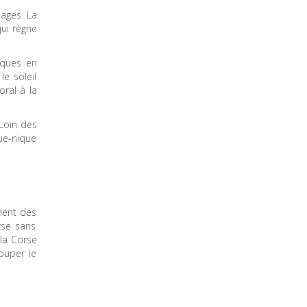
lages. La
qui règne
iques en
le soleil
oral à la
 Loin des
que-nique
ment des
rse sans
 la Corse
ouper le