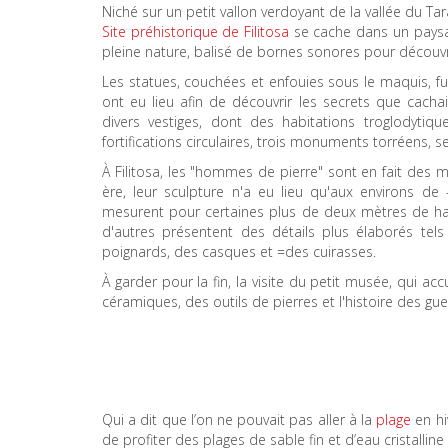
Niché sur un petit vallon verdoyant de la vallée du T
Site préhistorique de Filitosa
se cache dans un paysage
pleine nature, balisé de bornes sonores pour découvr
Les statues, couchées et enfouies sous le maquis, f
ont eu lieu afin de découvrir les secrets que cacha
divers vestiges, dont des habitations troglodyti
fortifications circulaires, trois monuments torréens
À Filitosa, les "hommes de pierre" sont en fait des m
ère, leur sculpture n'a eu lieu qu'aux environs de 
mesurent pour certaines plus de deux mètres de hau
d'autres présentent des détails plus élaborés tel
poignards, des casques et =des cuirasses.
À garder pour la fin, la visite du petit musée, qui acc
céramiques, des outils de pierres et l'histoire des gu
Qui a dit que l’on ne pouvait pas aller à la
plage
en hi
de profiter des plages de sable fin et d’eau cristalli