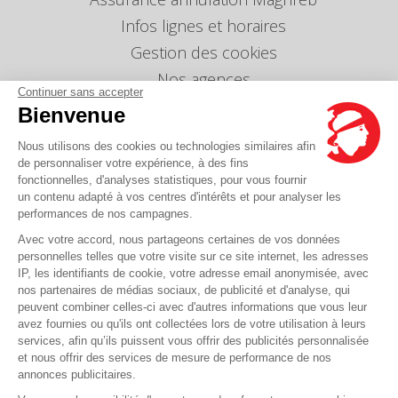
Infos lignes et horaires
Gestion des cookies
Nos agences
Continuer sans accepter
Nous envoyer un message
Bienvenue
Tarifs
Nous utilisons des cookies ou technologies similaires afin
Info Ventes et Modifications
de personnaliser votre expérience, à des fins
fonctionnelles, d'analyses statistiques, pour vous fournir
Politique de protection des données
personnelles
un contenu adapté à vos centres d'intérêts et pour analyser les
performances de nos campagnes.
Index égalité professionnelle Femmes-Hommes
Avec votre accord, nous partageons certaines de vos données
Écarts de représentation femmes-hommes dans
personnelles telles que votre visite sur ce site internet, les adresses
les postes de direction
IP, les identifiants de cookie, votre adresse email anonymisée, avec
nos partenaires de médias sociaux, de publicité et d'analyse, qui
peuvent combiner celles-ci avec d'autres informations que vous leur
Vous avez une question ?
avez fournies ou qu'ils ont collectées lors de votre utilisation à leurs
services, afin qu’ils puissent vous offrir des publicités personnalisée
et nous offrir des services de mesure de performance de nos
La FAQ c'est ici
annonces publicitaires.