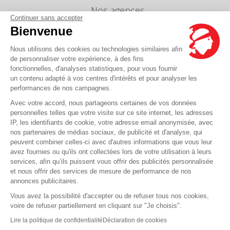
Nos agences
Continuer sans accepter
Nous envoyer un message
Bienvenue
Tarifs
Nous utilisons des cookies ou technologies similaires afin
Info Ventes et Modifications
de personnaliser votre expérience, à des fins
fonctionnelles, d'analyses statistiques, pour vous fournir
Politique de protection des données
personnelles
un contenu adapté à vos centres d'intérêts et pour analyser les
performances de nos campagnes.
Index égalité professionnelle Femmes-Hommes
Avec votre accord, nous partageons certaines de vos données
Écarts de représentation femmes-hommes dans
personnelles telles que votre visite sur ce site internet, les adresses
les postes de direction
IP, les identifiants de cookie, votre adresse email anonymisée, avec
nos partenaires de médias sociaux, de publicité et d'analyse, qui
peuvent combiner celles-ci avec d'autres informations que vous leur
Vous avez une question ?
avez fournies ou qu'ils ont collectées lors de votre utilisation à leurs
services, afin qu’ils puissent vous offrir des publicités personnalisée
et nous offrir des services de mesure de performance de nos
La FAQ c'est ici
annonces publicitaires.
Vous avez la possibilité d'accepter ou de refuser tous nos cookies,
voire de refuser partiellement en cliquant sur "Je choisis".
© Corsica Linea - Siège social - 4 Bd Roi Jérôme, 20000 Ajaccio -
Mentions légales
-
Lire la politique de confidentialité
Déclaration de cookies
CGV
-
CGT
-
CGO