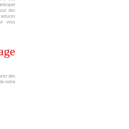
nticiper
pour des
 astuces
ur vous
age
uvrez des
de notre