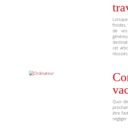
tra
Lorsque 
froides,
de vos
généreu
destina
cet arti
réussies
Co
va
Quoi de
prochain
être fas
négliger