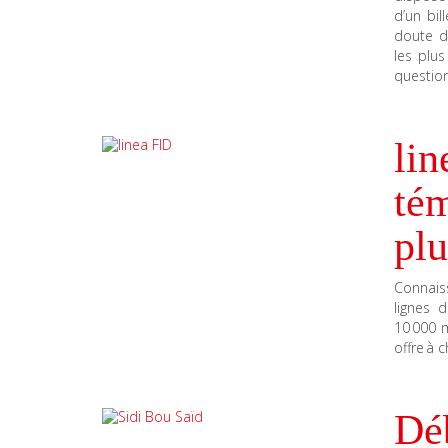
d’un bi
doute da
les plu
questio
lin
tém
plu
Connais
lignes 
10 000 m
offre à 
Dé