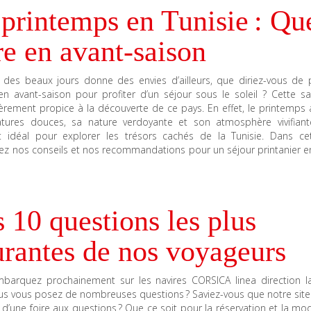
printemps en Tunisie : Qu
re en avant-saison
e des beaux jours donne des envies d’ailleurs, que diriez-vous de p
en avant-saison pour profiter d’un séjour sous le soleil ? Cette sa
ièrement propice à la découverte de ce pays. En effet, le printemps
tures douces, sa nature verdoyante et son atmosphère vivifiant
idéal pour explorer les trésors cachés de la Tunisie. Dans cet 
ez nos conseils et nos recommandations pour un séjour printanier en
 10 questions les plus
urantes de nos voyageurs
barquez prochainement sur les navires CORSICA linea direction la
us vous posez de nombreuses questions ? Saviez-vous que notre site 
d’une foire aux questions ? Que ce soit pour la réservation et la mod