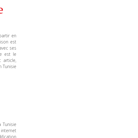
e
artir en
ison est
 avec ses
e est le
article,
 Tunisie
 Tunisie
internet
ification