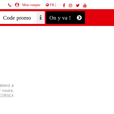
FR |
Mon compte
On y va !
attend à
 novice,
 CORSICA