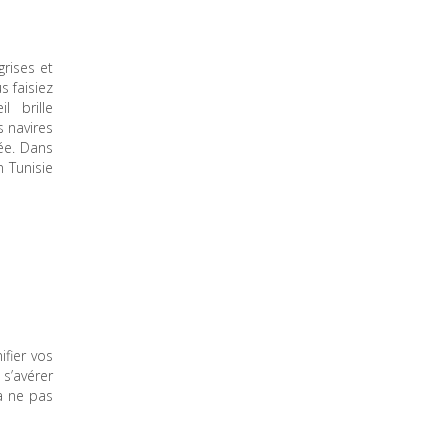
grises et
s faisiez
 brille
 navires
ée. Dans
n Tunisie
fier vos
s’avérer
 à ne pas