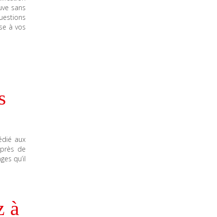
uve sans
questions
se à vos
s
édié aux
 près de
ges qu’il
z à