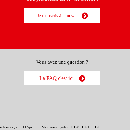
Je m'inscris à la news
Vous avez une question ?
La FAQ c'est ici
oi Jérôme, 20000 Ajaccio -
Mentions légales
-
CGV
-
CGT
-
CGO