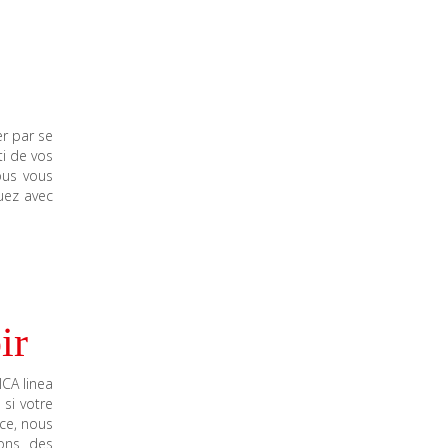
r par se
ti de vos
nous vous
uez avec
ir
ICA linea
si votre
ce, nous
rons des