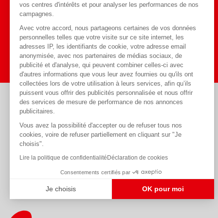
Toute l'actualité
vos centres d'intérêts et pour analyser les performances de nos
Blog
sur notre
campagnes.
Avec votre accord, nous partageons certaines de vos données
personnelles telles que votre visite sur ce site internet, les
J'y vais
adresses IP, les identifiants de cookie, votre adresse email
anonymisée, avec nos partenaires de médias sociaux, de
publicité et d'analyse, qui peuvent combiner celles-ci avec
d'autres informations que vous leur avez fournies ou qu'ils ont
collectées lors de votre utilisation à leurs services, afin qu’ils
puissent vous offrir des publicités personnalisée et nous offrir
des services de mesure de performance de nos annonces
Règlements acceptés
publicitaires.
Vous avez la possibilité d'accepter ou de refuser tous nos
cookies, voire de refuser partiellement en cliquant sur "Je
choisis".
Lire la politique de confidentialité
Déclaration de cookies
Consentements certifiés par
Je choisis
OK pour moi
Plateforme de Gestion du Consentement : Personnalisez vos Optio
Axeptio consent