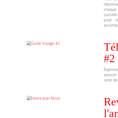
réponse
chaque 
conseil
pour r
accomp
Té
#2
Explorez
astuces
série de
Rev
l'a