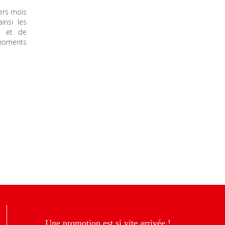
ers mois
insi les
e et de
s moments
Une promotion est si vite arrivée !