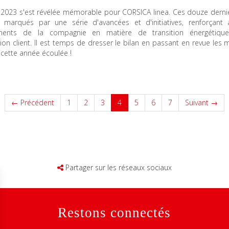
 2023 s'est révélée mémorable pour CORSICA linea. Ces douze derni
 marqués par une série d'avancées et d'initiatives, renforçant a
ments de la compagnie en matière de transition énergétiqu
tion client. Il est temps de dresser le bilan en passant en revue le
 cette année écoulée !
(current)
← Précédent
1
2
3
4
5
6
7
Suivant →
Partager sur les réseaux sociaux
Restons connectés