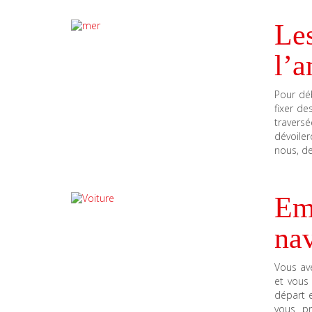
Les
l’
Pour dé
fixer de
traversé
dévoile
nous, de
Em
nav
Vous ave
et vous
départ 
vous pr