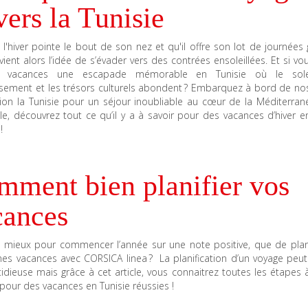
vers la Tunisie
l'hiver pointe le bout de son nez et qu'il offre son lot de journées 
 vient alors l’idée de s’évader vers des contrées ensoleillées. Et si vou
 vacances une escapade mémorable en Tunisie où le soleil
sement et les trésors culturels abondent ? Embarquez à bord de nos
tion la Tunisie pour un séjour inoubliable au cœur de la Méditerran
cle, découvrez tout ce qu’il y a à savoir pour des vacances d’hiver e
 !
mment bien planifier vos
cances
 mieux pour commencer l’année sur une note positive, que de plani
es vacances avec CORSICA linea ? La planification d’un voyage peut 
tidieuse mais grâce à cet article, vous connaitrez toutes les étapes
 pour des vacances en Tunisie réussies !