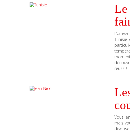
Le 
fai
L’arrivé
Tunisie 
particul
tempéra
moment 
découvr
réussi !
Les
co
Vous em
mais vo
dispose 