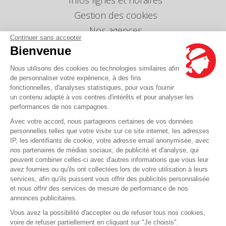
Infos lignes et horaires
Gestion des cookies
Nos agences
Continuer sans accepter
Nous envoyer un message
Bienvenue
Tarifs
Nous utilisons des cookies ou technologies similaires afin
Info Ventes et Modifications
de personnaliser votre expérience, à des fins
fonctionnelles, d'analyses statistiques, pour vous fournir
Politique de protection des données
personnelles
un contenu adapté à vos centres d'intérêts et pour analyser les
performances de nos campagnes.
Index égalité professionnelle Femmes-Hommes
Avec votre accord, nous partageons certaines de vos données
Écarts de représentation femmes-hommes dans
personnelles telles que votre visite sur ce site internet, les adresses
les postes de direction
IP, les identifiants de cookie, votre adresse email anonymisée, avec
nos partenaires de médias sociaux, de publicité et d'analyse, qui
peuvent combiner celles-ci avec d'autres informations que vous leur
Vous avez une question ?
avez fournies ou qu'ils ont collectées lors de votre utilisation à leurs
services, afin qu’ils puissent vous offrir des publicités personnalisée
et nous offrir des services de mesure de performance de nos
La FAQ c'est ici
annonces publicitaires.
Vous avez la possibilité d'accepter ou de refuser tous nos cookies,
voire de refuser partiellement en cliquant sur "Je choisis".