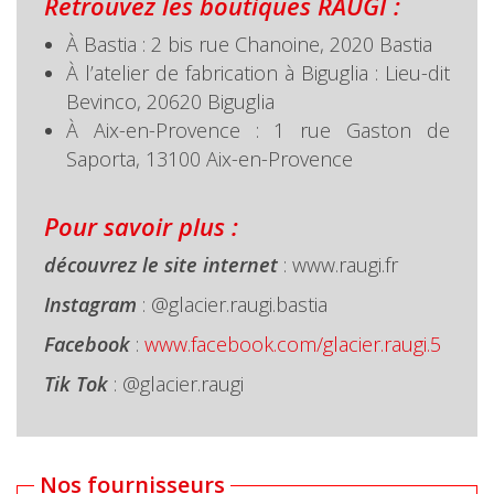
Retrouvez les
boutiques RAUGI :
À Bastia : 2 bis rue Chanoine, 2020 Bastia
À l’atelier de fabrication à Biguglia : Lieu-dit
Bevinco, 20620 Biguglia
À Aix-en-Provence : 1 rue Gaston de
Saporta, 13100 Aix-en-Provence
Pour savoir p
lus :
découvr
ez le site internet
: www.raugi.fr
Instagram
: @glacier.raugi.bastia
Facebook
:
www.facebook.com/glacier.raugi.5
Tik Tok
: @glacier.raugi
Nos fournisseurs