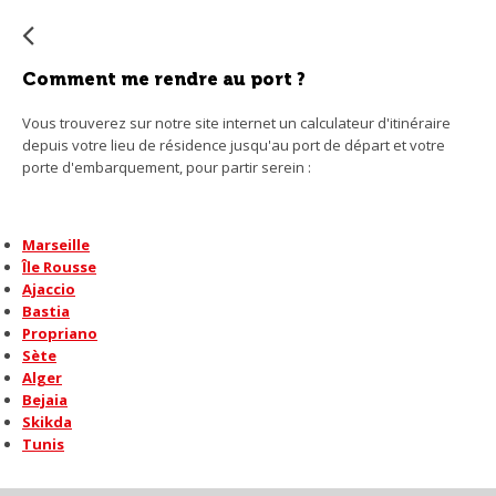
su
s'a
au
Comment me rendre au port ?
po
faci
Vous trouverez sur notre site internet un calculateur d'itinéraire
la
depuis votre lieu de résidence jusqu'au port de départ et votre
sél
porte d'embarquement, pour partir serein :
Marseille
Île Rousse
Ajaccio
Bastia
Propriano
Sète
Alger
Bejaia
Skikda
Tunis