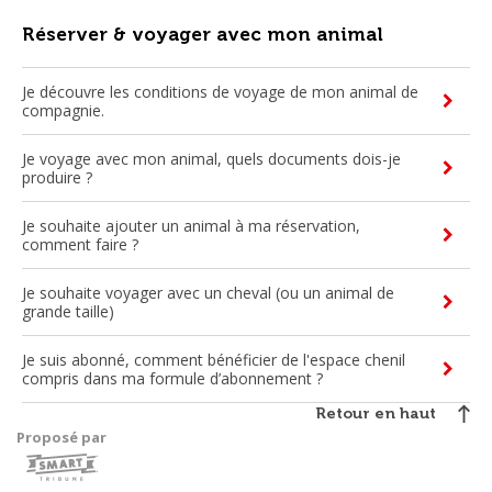
su
Réserver & voyager avec mon animal
s'a
au
Je découvre les conditions de voyage de mon animal de
po
compagnie.
faci
la
Je voyage avec mon animal, quels documents dois-je
sél
produire ?
Je souhaite ajouter un animal à ma réservation,
comment faire ?
Je souhaite voyager avec un cheval (ou un animal de
grande taille)
Je suis abonné, comment bénéficier de l'espace chenil
compris dans ma formule d’abonnement ?
Retour en haut
Proposé par