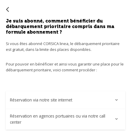
su
s'a
au
Je suis abonné, comment bénéficier du
po
débarquement prioritaire compris dans ma
faci
formule abonnement ?
la
Si vous êtes abonné CORSICA linea, le débarquement prioritaire
sél
est gratuit, dans la limite des places disponibles.
Pour pouvoir en bénéficier et ainsi vous garantir une place pour le
débarquement prioritaire, voici comment procéder :
Réservation via notre site internet
Renseignez votre numéro d'abonné et complétez les
Réservation en agences portuaires ou via notre call
premières étapes de votre réservation.
center