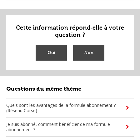
À l'étape "
Restauration et services
", sélectionnez l'option
Lors de votre réservation, pensez à indiquer à votre agent
débarquement prioritaire
CORSICA linea votre souhait de réserver une place pour
bénéficier du débarquement prioritaire.
Cette information répond-elle à votre
question ?
La garantie du débarquement prioritaire est soumise à
La garantie du débarquement prioritaire est soumise à
la réservation au préalable sur votre billet.
la réservation au préalable sur votre billet.
Oui
Non
Questions du même thème
Quels sont les avantages de la formule abonnement ?
(Réseau Corse)
Je suis abonné, comment bénéficier de ma formule
abonnement ?