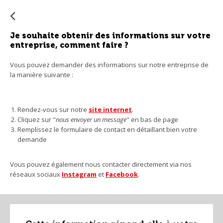
su
s'a
au
Je souhaite obtenir des informations sur votre
po
entreprise, comment faire ?
faci
la
Vous pouvez demander des informations sur notre entreprise de
la manière suivante :
sél
Rendez-vous sur notre
site internet
.
Cliquez sur "
nous envoyer un message
" en bas de page
Remplissez le formulaire de contact en détaillant bien votre
demande
Vous pouvez également nous contacter directement via nos
réseaux sociaux
Instagram
et
Facebook
.