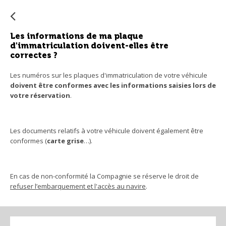
su
s'a
au
Les informations de ma plaque
po
d'immatriculation doivent-elles être
faci
correctes ?
la
Les numéros sur les plaques d'immatriculation de votre véhicule
sél
doivent être conformes avec les informations saisies lors de
votre réservation
.
Les documents relatifs à votre véhicule doivent également être
conformes (
carte grise
…).
En cas de non-conformité la Compagnie se réserve le droit de
refuser l’embarquement et l'accès au navire
.