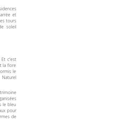
sidences
arrée et
ses tours
e soleil
Et c'est
 la flore
hormis le
 Naturel
atrimoine
ganisées
 le bleu
aux pour
ormes de