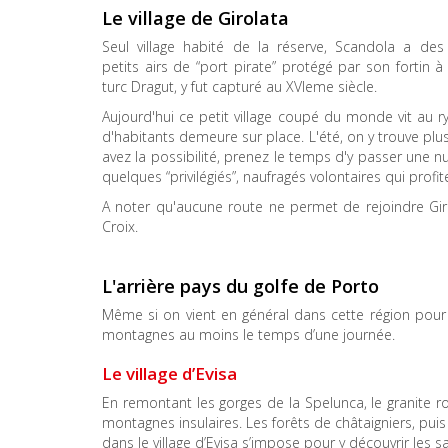
Le village de Girolata
Seul village habité de la réserve, Scandola a des
petits airs de “port pirate” protégé par son fortin à
turc Dragut, y fut capturé au XVIeme siècle.
Aujourd'hui ce petit village coupé du monde vit au 
d'habitants demeure sur place. L'été, on y trouve plu
avez la possibilité, prenez le temps d'y passer une nui
quelques “privilégiés”, naufragés volontaires qui profi
A noter qu'aucune route ne permet de rejoindre Girol
Croix.
L'arrière pays du golfe de Porto
Même si on vient en général dans cette région pour la
montagnes au moins le temps d’une journée.
Le village d’Evisa
En remontant les gorges de la Spelunca, le granite 
montagnes insulaires. Les forêts de châtaigniers, puis
dans le village d’Evisa s’impose pour y découvrir les sa