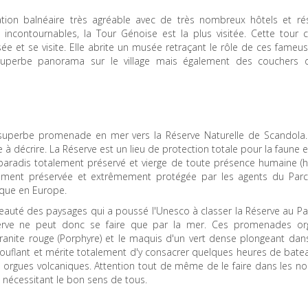
tation balnéaire très agréable avec de très nombreux hôtels et ré
incontournables, la Tour Génoise est la plus visitée. Cette tour c
assée et se visite. Elle abrite un musée retraçant le rôle de ces fameu
superbe panorama sur le village mais également des couchers d
superbe promenade en mer vers la Réserve Naturelle de Scandola. 
 à décrire. La Réserve est un lieu de protection totale pour la faune et
e paradis totalement préservé et vierge de toute présence humaine (
otalement préservée et extrêmement protégée par les agents du Parc
ique en Europe.
 beauté des paysages qui a poussé l'Unesco à classer la Réserve au P
serve ne peut donc se faire que par la mer. Ces promenades or
anite rouge (Porphyre) et le maquis d'un vert dense plongeant dans
ouflant et mérite totalement d'y consacrer quelques heures de bate
s orgues volcaniques. Attention tout de même de le faire dans les n
le nécessitant le bon sens de tous.