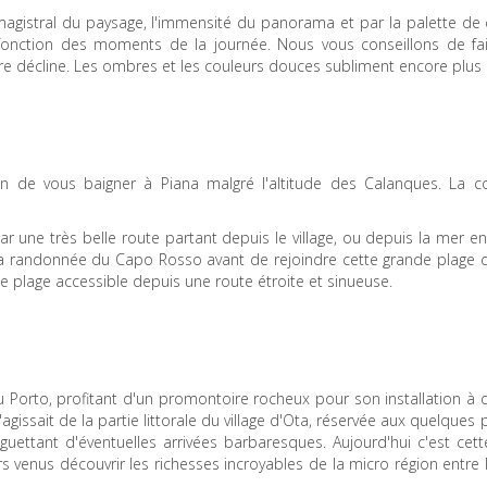
magistral du paysage, l'immensité du panorama et par la palette de 
 fonction des moments de la journée. Nous vous conseillons de fai
e décline. Les ombres et les couleurs douces subliment encore plus l
n de vous baigner à Piana malgré l'altitude des Calanques. La
par une très belle route partant depuis le village, ou depuis la mer e
a randonnée du Capo Rosso avant de rejoindre cette grande plage d
ite plage accessible depuis une route étroite et sinueuse.
u Porto, profitant d'un promontoire rocheux pour son installation à
'agissait de la partie littorale du village d'Ota, réservée aux quelques
ettant d'éventuelles arrivées barbaresques. Aujourd'hui c'est ce
s venus découvrir les richesses incroyables de la micro région entre