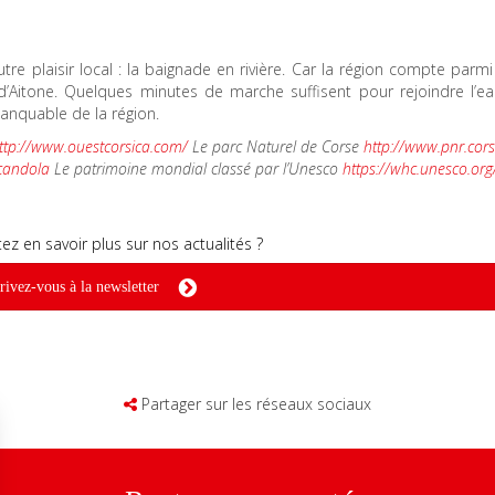
tre plaisir local : la baignade en rivière. Car la région compte parmi
t d’Aitone. Quelques minutes de marche suffisent pour rejoindre l’e
anquable de la région.
ttp://www.ouestcorsica.com/
Le parc Naturel de Corse
http://www.pnr.cors
scandola
Le patrimoine mondial classé par l’Unesco
https://whc.unesco.org/f
ez en savoir plus sur nos actualités ?
rivez-vous à la newsletter
Partager sur les réseaux sociaux