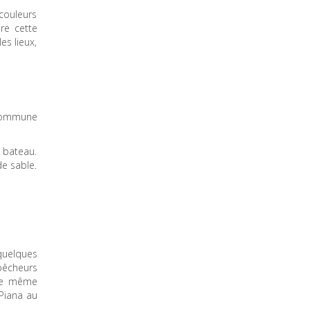
couleurs
re cette
es lieux,
 commune
n bateau.
e sable.
 quelques
 pêcheurs
tte même
 Piana au