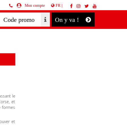
FR |
Mon compte
On y va !
assant le
orse, et
le formes
rouver et