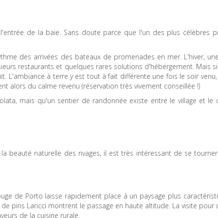
 l'entrée de la baie. Sans doute parce que l'un des plus célèbres pi
rythme des arrivées des bateaux de promenades en mer. L'hiver, une
sieurs restaurants et quelques rares solutions d'hébergement. Mais s
t. L'ambiance à terre y est tout à fait différente une fois le soir venu,
tent alors du calme revenu (réservation très vivement conseillée !)
ata, mais qu'un sentier de randonnée existe entre le village et le 
 beauté naturelle des rivages, il est très intéressant de se tourner
rouge de Porto laisse rapidement place à un paysage plus caractéris
 de pins Laricci montrent le passage en haute altitude. La visite pour
veurs de la cuisine rurale.