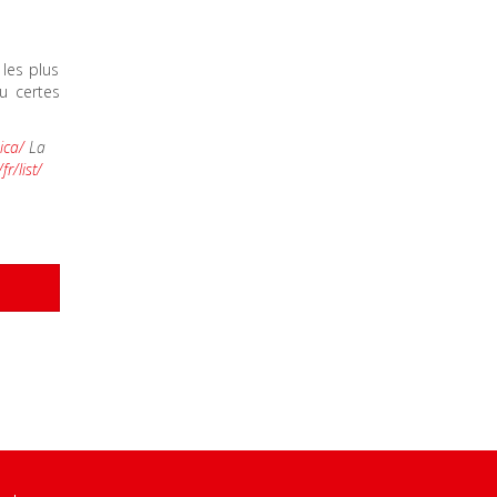
 les plus
au certes
ica/
La
r/list/