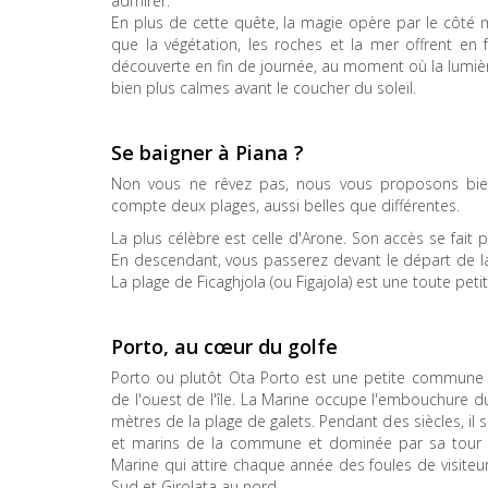
admirer.
En plus de cette quête, la magie opère par le côté 
que la végétation, les roches et la mer offrent en
découverte en fin de journée, au moment où la lumièr
bien plus calmes avant le coucher du soleil.
Se baigner à Piana ?
Non vous ne rêvez pas, nous vous proposons bie
compte deux plages, aussi belles que différentes.
La plus célèbre est celle d'Arone. Son accès se fait 
En descendant, vous passerez devant le départ de l
La plage de Ficaghjola (ou Figajola) est une toute pet
Porto, au cœur du golfe
Porto ou plutôt Ota Porto est une petite commune
de l'ouest de l'île. La Marine occupe l'embouchure d
mètres de la plage de galets. Pendant des siècles, il s
et marins de la commune et dominée par sa tour gu
Marine qui attire chaque année des foules de visiteur
Sud et Girolata au nord.