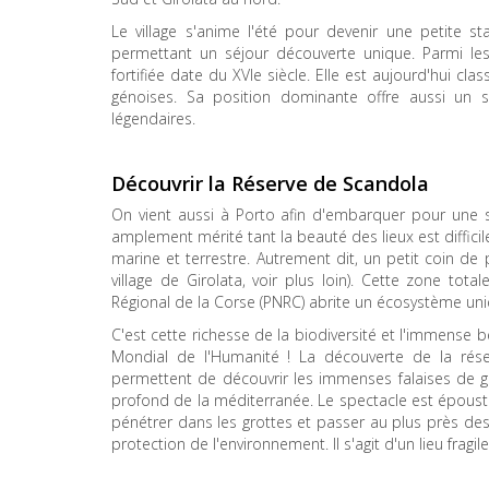
Le village s'anime l'été pour devenir une petite s
permettant un séjour découverte unique. Parmi les 
fortifiée date du XVIe siècle. Elle est aujourd'hui cl
génoises. Sa position dominante offre aussi un 
légendaires.
Découvrir la Réserve de Scandola
On vient aussi à Porto afin d'embarquer pour une 
amplement mérité tant la beauté des lieux est difficile
marine et terrestre. Autrement dit, un petit coin d
village de Girolata, voir plus loin). Cette zone t
Régional de la Corse (PNRC) abrite un écosystème un
C'est cette richesse de la biodiversité et l'immense
Mondial de l'Humanité ! La découverte de la ré
permettent de découvrir les immenses falaises de gr
profond de la méditerranée. Le spectacle est époust
pénétrer dans les grottes et passer au plus près de
protection de l'environnement. Il s'agit d'un lieu fragi