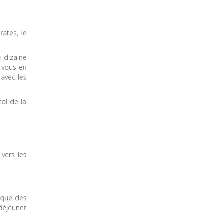
rates, le
 dizaine
i vous en
 avec les
col de la
 vers les
tique des
 déjeuner