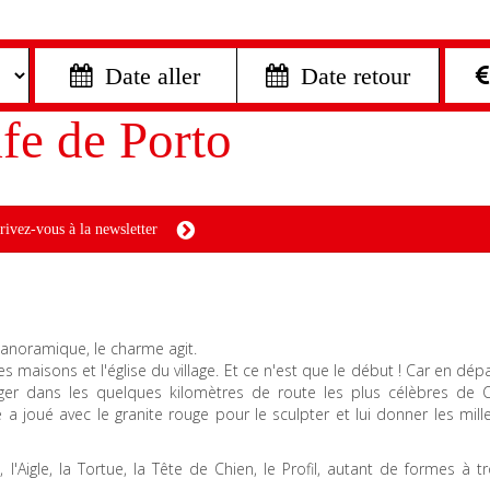
 Date aller
 Date retour
lfe de Porto
rivez-vous à la newsletter
 panoramique, le charme agit.
s maisons et l'église du village. Et ce n'est que le début ! Car en dép
ager dans les quelques kilomètres de route les plus célèbres de C
e a joué avec le granite rouge pour le sculpter et lui donner les mil
Aigle, la Tortue, la Tête de Chien, le Profil, autant de formes à t