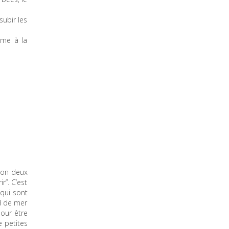
subir les
ême à la
iron deux
r”. C’est
 qui sont
rd de mer
pour être
e petites