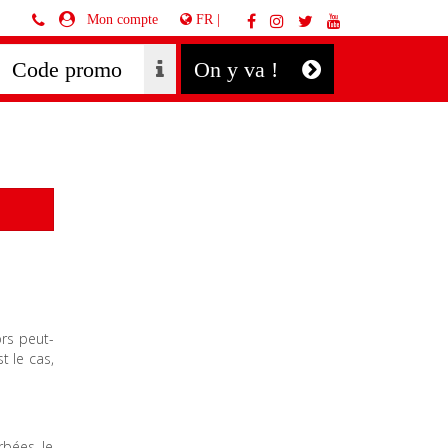
FR |
Mon compte
On y va !
rs peut-
t le cas,
rbées, le