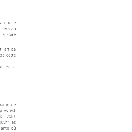
marque le
e sera au
 la Foire
 l’art de
te cette
 et de la
partie de
ques est
s il vous
uvrir les
enante où