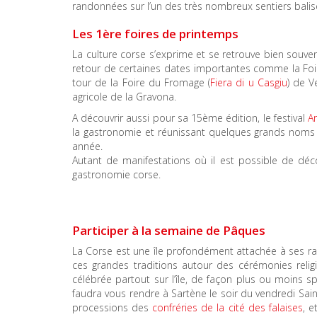
randonnées sur l’un des très nombreux sentiers balisés
Les 1ère foires de printemps
La culture corse s’exprime et se retrouve bien souve
retour de certaines dates importantes comme la Foire 
tour de la Foire du Fromage (
Fiera di u Casgiu
) de V
agricole de la Gravona.
A découvrir aussi pour sa 15ème édition, le festival
Ar
la gastronomie et réunissant quelques grands noms d
année.
Autant de manifestations où il est possible de décou
gastronomie corse.
Participer à la semaine de Pâques
La Corse est une île profondément attachée à ses rac
ces grandes traditions autour des cérémonies rel
célébrée partout sur l’île, de façon plus ou moins sp
faudra vous rendre à Sartène le soir du vendredi Sai
processions des
confréries de la cité des falaises
, e