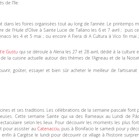
 de l'île.
nt dans les foires organisées tout au long de l’année. Le printemps 
de l’Huile d’Olive à Sainte Lucie de Tallano les 6 et 7 avril ; puis c
enaco les 4 et 5 mai ; ou encore A Fiera di A Cultura à Vico fin mai ;
t’e Gustu
qui se déroule à Aleria les 27 et 28 avril, dédié à la culture et
e la cuisine actuelle autour des thèmes de l’Agneau et de la Noiset
vrir, goûter, essayer et bien sûr acheter le meilleur de l’artisanat
ines et ses traditions. Les célébrations de la semaine pascale font 
igieuses. Cette semaine Sainte qui va des Rameaux au Lundi de Pâ
ectaculaire selon les lieux. Pour découvrir les moments les plus fort
nt pour assister au
Catenacciu
, puis à Bonifacio le samedi pour y déco
t enfin à Cargèse le lundi pour découvrir ce village à l’histoire surpr