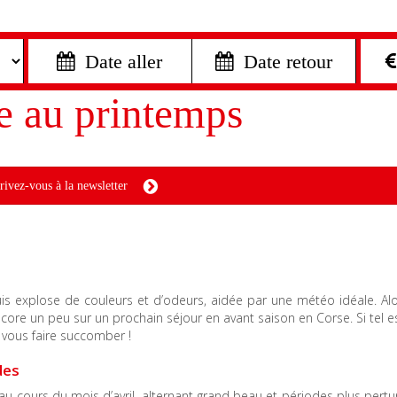
 Date aller
 Date retour
e au printemps
rivez-vous à la newsletter
s explose de couleurs et d’odeurs, aidée par une météo idéale. Alo
ncore un peu sur un prochain séjour en avant saison en Corse. Si tel es
 vous faire succomber !
des
 cours du mois d’avril, alternant grand beau et périodes plus pertu