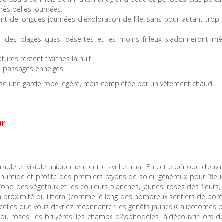
rès belles journées.
t de longues journées d'exploration de l’île, sans pour autant trop 
er des plages quasi désertes et les moins frileux s'adonneront m
res restent fraîches la nuit.
s passages enneigés.
ose une garde robe légère, mais complétée par un vêtement chaud !
ur
ble et visible uniquement entre avril et mai. En cette période d’env
umide et profite des premiers rayons de soleil généreux pour “fleuri
ofond des végétaux et les couleurs blanches, jaunes, roses des fleurs,
 à proximité du littoral (comme le long des nombreux sentiers de bo
i celles que vous devriez reconnaître : les genêts jaunes (Calicotomes 
s ou roses, les bruyères, les champs d’Asphodèles...à découvrir lors d