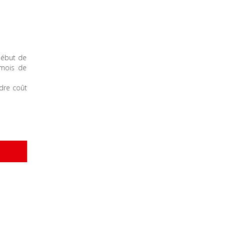
début de
 mois de
dre coût