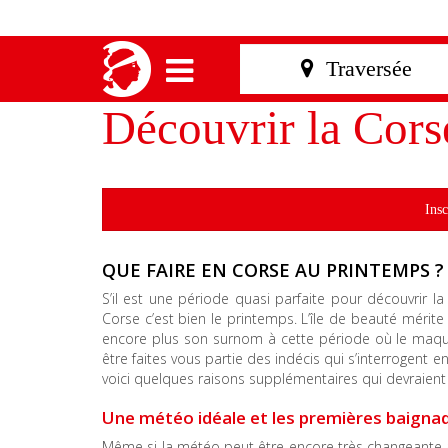
Découvrir la Cors
Insc
QUE FAIRE EN CORSE AU PRINTEMPS ?
S’il est une période quasi parfaite pour découvrir la
Corse c’est bien le printemps. L’île de beauté mérite
encore plus son surnom à cette période où le maqui
être faites vous partie des indécis qui s’interrogent e
voici quelques raisons supplémentaires qui devraient
Une météo idéale et les premières baigna
Même si la météo peut être encore très changeante au