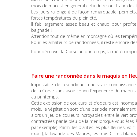
mois de mai est en général celui du retour franc des t
Les jours rallongent de façon remarquable, permettan
fortes températures du plein été.
Il fait largement assez beau et chaud pour profit
baignade !
Attention tout de même en montagne où les températu
Pour les amateurs de randonnées, il reste encore de
Pour découvrir la Corse au printemps, la météo imp
Faire une randonnée dans le maquis en fle
Impossible de revendiquer une vraie connaissance
de la Corse sans avoir connu l’expérience du maquis
au printemps.
Cette explosion de couleurs et d’odeurs est incompara
mois, la végétation sort d’une période normalement h
alors un jeu de couleurs incroyables entre le vert pr
contrastées par le bleu de la mer lorsque vous êtes
par exemple). Parmi les plantes les plus fleuries, voic
exact), la lavande des Maures, les trois Cistes blanc