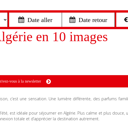
 Date aller
 Date retour
lgérie en 10 images
rivez-vous à la newsletter
son, c’est une sensation. Une lumière différente, des parfums famil
 l’été, est idéale pour séjourner en Algérie. Plus calme et plus douce, 
exion totale et d’apprécier la destination autrement.