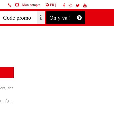
FR |
Mon compte
On y va !
iers, des
un séjour