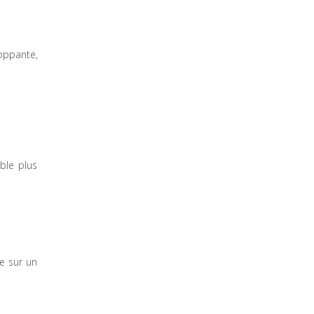
loppante,
ble plus
se sur un