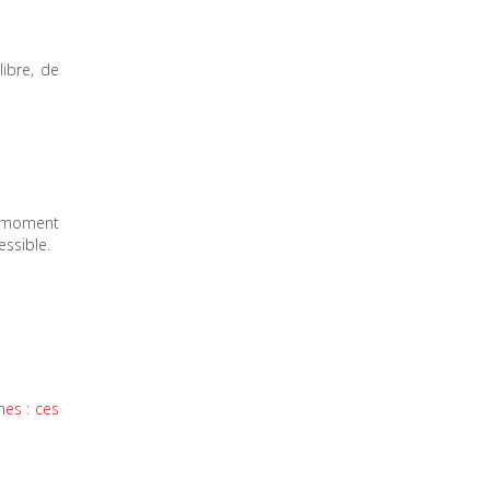
libre, de
n moment
essible.
nes : ces