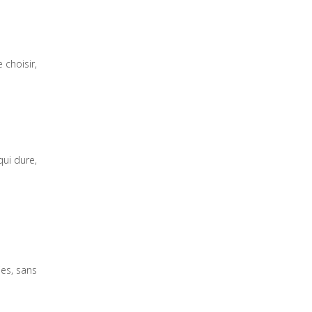
 choisir,
qui dure,
ies, sans