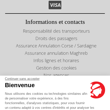
Informations et contacts
Responsabilité des transporteurs
Droits des passagers
Assurance Annulation Corse / Sardaigne
Assurance annulation Maghreb
Infos lignes et horaires
Gestion des cookies
Nos agences
Continuer sans accepter
Nous envoyer un message
Bienvenue
Tarifs
Nous utilisons des cookies ou technologies similaires afin
Info Ventes et Modifications
de personnaliser votre expérience, à des fins
fonctionnelles, d'analyses statistiques, pour vous fournir
Politique de protection des données
personnelles
un contenu adapté à vos centres d'intérêts et pour analyser les