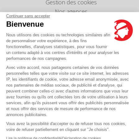
Gestion des cookies
Nos agences
Continuer sans accepter
Nous envoyer un message
Bienvenue
Tarifs
Nous utilisons des cookies ou technologies similaires afin
Info Ventes et Modifications
de personnaliser votre expérience, à des fins
fonctionnelles, d'analyses statistiques, pour vous fournir
Politique de protection des données
personnelles
un contenu adapté à vos centres d'intérêts et pour analyser les
performances de nos campagnes.
Index égalité professionnelle Femmes-Hommes
Avec votre accord, nous partageons certaines de vos données
Écarts de représentation femmes-hommes dans
personnelles telles que votre visite sur ce site internet, les adresses
les postes de direction
IP, les identifiants de cookie, votre adresse email anonymisée, avec
nos partenaires de médias sociaux, de publicité et d'analyse, qui
peuvent combiner celles-ci avec d'autres informations que vous leur
Vous avez une question ?
avez fournies ou qu'ils ont collectées lors de votre utilisation à leurs
services, afin qu’ils puissent vous offrir des publicités personnalisée
et nous offrir des services de mesure de performance de nos
La FAQ c'est ici
annonces publicitaires.
Vous avez la possibilité d'accepter ou de refuser tous nos cookies,
voire de refuser partiellement en cliquant sur "Je choisis".
© Corsica Linea - Siège social - 4 Bd Roi Jérôme, 20000 Ajaccio -
Mentions légales
-
Lire la politique de confidentialité
Déclaration de cookies