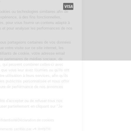
Bienvenue
Nous utilisons des cookies ou technologies similaires
afin de personnaliser votre expérience, à des fins
fonctionnelles, d'analyses statistiques, pour vous
fournir un contenu adapté à vos centres d'intérêts et pour
analyser les performances de nos campagnes.
Avec votre accord, nous partageons certaines de vos données
personnelles telles que votre visite sur ce site internet, les
adresses IP, les identifiants de cookie, votre adresse email
anonymisée, avec nos partenaires de médias sociaux, de
publicité et d'analyse, qui peuvent combiner celles-ci avec
d'autres informations que vous leur avez fournies ou qu'ils ont
collectées lors de votre utilisation à leurs services, afin qu’ils
puissent vous offrir des publicités personnalisée et nous offrir
des services de mesure de performance de nos annonces
publicitaires.
Vous avez la possibilité d'accepter ou de refuser tous nos
cookies, voire de refuser partiellement en cliquant sur "Je
choisis".
Lire la politique de confidentialité
Déclaration de cookies
Consentements certifiés par