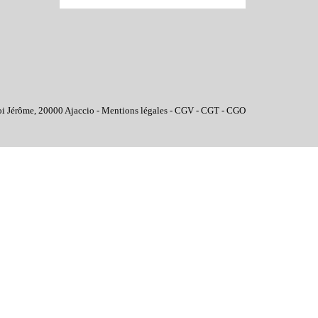
oi Jérôme, 20000 Ajaccio -
Mentions légales
-
CGV
-
CGT
-
CGO