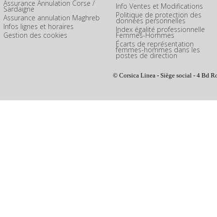
Assurance Annulation Corse /
Info Ventes et Modifications
Sardaigne
Politique de protection des
Assurance annulation Maghreb
données personnelles
Infos lignes et horaires
Index égalité professionnelle
Gestion des cookies
Femmes-Hommes
Écarts de représentation
femmes-hommes dans les
postes de direction
© Corsica Linea - Siège social - 4 Bd R