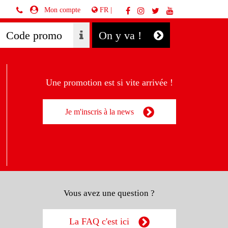
FR |
Mon compte
On y va !
Une promotion est si vite arrivée !
Je m'inscris à la news
Vous avez une question ?
La FAQ c'est ici