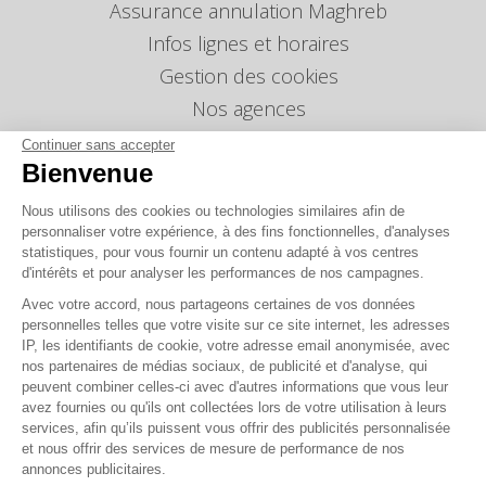
Assurance annulation Maghreb
Infos lignes et horaires
Gestion des cookies
Nos agences
Nous envoyer un message
Continuer sans accepter
Bienvenue
Tarifs
Info Ventes et Modifications
Nous utilisons des cookies ou technologies similaires afin de
personnaliser votre expérience, à des fins fonctionnelles, d'analyses
Politique de protection des données
personnelles
statistiques, pour vous fournir un contenu adapté à vos centres
d'intérêts et pour analyser les performances de nos campagnes.
Index égalité professionnelle Femmes-Hommes
Avec votre accord, nous partageons certaines de vos données
Écarts de représentation femmes-hommes dans
personnelles telles que votre visite sur ce site internet, les adresses
les postes de direction
IP, les identifiants de cookie, votre adresse email anonymisée, avec
nos partenaires de médias sociaux, de publicité et d'analyse, qui
peuvent combiner celles-ci avec d'autres informations que vous leur
Vous avez une question ?
avez fournies ou qu'ils ont collectées lors de votre utilisation à leurs
services, afin qu’ils puissent vous offrir des publicités personnalisée
et nous offrir des services de mesure de performance de nos
La FAQ c'est ici
annonces publicitaires.