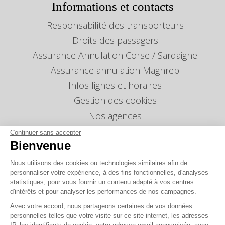
Informations et contacts
Responsabilité des transporteurs
Droits des passagers
Assurance Annulation Corse / Sardaigne
Assurance annulation Maghreb
Infos lignes et horaires
Gestion des cookies
Nos agences
Nous envoyer un message
Continuer sans accepter
Bienvenue
Tarifs
Info Ventes et Modifications
Nous utilisons des cookies ou technologies similaires afin de
personnaliser votre expérience, à des fins fonctionnelles, d'analyses
Politique de protection des données
personnelles
statistiques, pour vous fournir un contenu adapté à vos centres
d'intérêts et pour analyser les performances de nos campagnes.
Index égalité professionnelle Femmes-Hommes
Avec votre accord, nous partageons certaines de vos données
Écarts de représentation femmes-hommes dans
personnelles telles que votre visite sur ce site internet, les adresses
les postes de direction