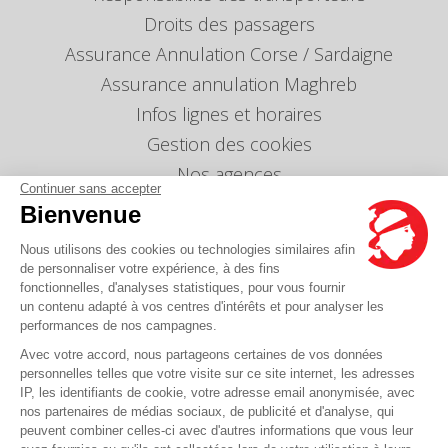
Droits des passagers
Assurance Annulation Corse / Sardaigne
Assurance annulation Maghreb
Infos lignes et horaires
Gestion des cookies
Nos agences
Continuer sans accepter
Nous envoyer un message
Bienvenue
Tarifs
Nous utilisons des cookies ou technologies similaires afin
Info Ventes et Modifications
de personnaliser votre expérience, à des fins
fonctionnelles, d'analyses statistiques, pour vous fournir
Politique de protection des données
personnelles
un contenu adapté à vos centres d'intérêts et pour analyser les
performances de nos campagnes.
Index égalité professionnelle Femmes-Hommes
Avec votre accord, nous partageons certaines de vos données
Écarts de représentation femmes-hommes dans
personnelles telles que votre visite sur ce site internet, les adresses
les postes de direction
IP, les identifiants de cookie, votre adresse email anonymisée, avec
nos partenaires de médias sociaux, de publicité et d'analyse, qui
peuvent combiner celles-ci avec d'autres informations que vous leur