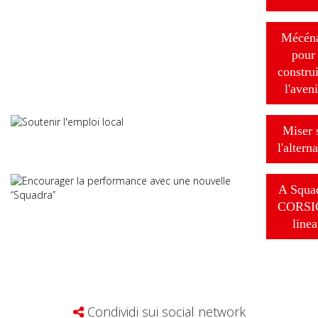
Mécén
pour
constru
l'aveni
Miser 
l'altern
A Squa
CORSI
linea
Condividi sui social network