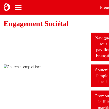
Pren
Engagement Sociétal
Navigu
sous
pavillo
Françai
Souteni
l'emplo
local
Promou
la fili
marit