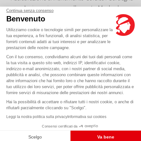
Assicurazione annullamento Maghreb
Continua senza consenso
Info linee e orari
Benvenuto
Gestion des cookies
Utilizziamo cookie o tecnologie simili per personalizzare la
Le nostre agenzie
tua esperienza, a fini funzionali, di analisi statistica, per
fornirti contenuti adatti ai tuoi interessi e per analizzare le
Mandaci un messaggio
prestazioni delle nostre campagne.
Prezzi
Con il tuo consenso, condividiamo alcuni dei tuoi dati personali come
la tua visita a questo sito web, indirizzi IP, identificativi cookie,
indirizzo e-mail anonimizzato, con i nostri partner di social media,
Hai una domanda?
pubblicità e analisi, che possono combinare queste informazioni con
altre informazioni che hai fornito loro o che hanno raccolto durante il
tuo utilizzo dei loro servizi, per poter offrire pubblicità personalizzata e
FAQ è qui
fornire servizi di misurazione delle prestazioni dei nostri annunci.
Hai la possibilità di accettare o rifiutare tutti i nostri cookie, o anche di
rifiutarli parzialmente cliccando su "Scelgo".
© Corsica Linea - Sede centrale - 4 Bd Roi Jérôme, 20000 Ajaccio -
Informazioni legali
Leggi la nostra politica sulla privacy
Informativa sui cookies
-
CGV
-
CGT
-
CGO
Consensi certificati da
Scelgo
Va bene