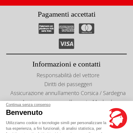
Pagamenti accettati
Informazioni e contatti
Responsabilità del vettore
Diritti dei passeggeri
Assicurazione annullamento Corsica / Sardegna
Assicurazione annullamento Maghreb
Continua senza consenso
Info linee e orari
Benvenuto
Gestion des cookies
Utilizziamo cookie o tecnologie simili per personalizzare la
Le nostre agenzie
tua esperienza, a fini funzionali, di analisi statistica, per