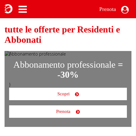
Prenota
tutte le offerte per Residenti e
Abbonati
{
Abbonamento professionale
=
-30%
}
Scopri
Prenota