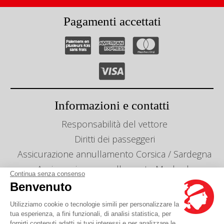
Pagamenti accettati
Informazioni e contatti
Responsabilità del vettore
Diritti dei passeggeri
Assicurazione annullamento Corsica / Sardegna
Assicurazione annullamento Maghreb
Continua senza consenso
Info linee e orari
Benvenuto
Gestion des cookies
Utilizziamo cookie o tecnologie simili per personalizzare la
Le nostre agenzie
tua esperienza, a fini funzionali, di analisi statistica, per
fornirti contenuti adatti ai tuoi interessi e per analizzare le