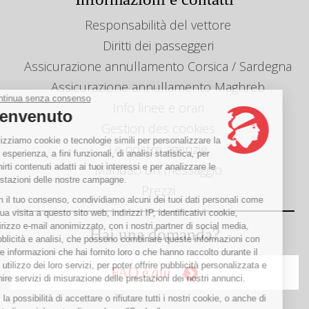
Responsabilità del vettore
Diritti dei passeggeri
Assicurazione annullamento Corsica / Sardegna
Assicurazione annullamento Maghreb
Continua senza consenso
Info linee e orari
Benvenuto
Gestion des cookies
Utilizziamo cookie o tecnologie simili per personalizzare la
Le nostre agenzie
tua esperienza, a fini funzionali, di analisi statistica, per
fornirti contenuti adatti ai tuoi interessi e per analizzare le
Mandaci un messaggio
prestazioni delle nostre campagne.
Prezzi
Con il tuo consenso, condividiamo alcuni dei tuoi dati personali come
la tua visita a questo sito web, indirizzi IP, identificativi cookie,
indirizzo e-mail anonimizzato, con i nostri partner di social media,
Hai una domanda?
pubblicità e analisi, che possono combinare queste informazioni con
altre informazioni che hai fornito loro o che hanno raccolto durante il
tuo utilizzo dei loro servizi, per poter offrire pubblicità personalizzata e
FAQ è qui
fornire servizi di misurazione delle prestazioni dei nostri annunci.
Hai la possibilità di accettare o rifiutare tutti i nostri cookie, o anche di