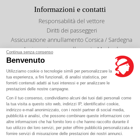
Informazioni e contatti
Responsabilità del vettore
Diritti dei passeggeri
Assicurazione annullamento Corsica / Sardegna
Assicurazione annullamento Maghreb
Continua senza consenso
Info linee e orari
Benvenuto
Gestion des cookies
Utilizziamo cookie o tecnologie simili per personalizzare la
Le nostre agenzie
tua esperienza, a fini funzionali, di analisi statistica, per
fornirti contenuti adatti ai tuoi interessi e per analizzare le
Mandaci un messaggio
prestazioni delle nostre campagne.
Prezzi
Con il tuo consenso, condividiamo alcuni dei tuoi dati personali come
la tua visita a questo sito web, indirizzi IP, identificativi cookie,
indirizzo e-mail anonimizzato, con i nostri partner di social media,
Hai una domanda?
pubblicità e analisi, che possono combinare queste informazioni con
altre informazioni che hai fornito loro o che hanno raccolto durante il
tuo utilizzo dei loro servizi, per poter offrire pubblicità personalizzata e
FAQ è qui
fornire servizi di misurazione delle prestazioni dei nostri annunci.