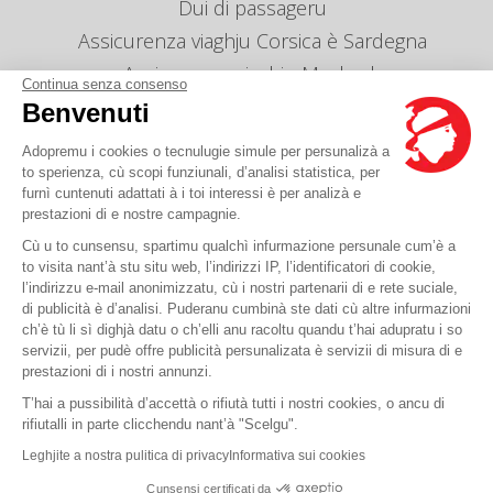
Dui di passageru
Assicurenza viaghju Corsica è Sardegna
Assicurenza viaghju Maghreb
Continua senza consenso
Infurmazione leie orarii
Benvenuti
Gestion des cookies
Adopremu i cookies o tecnulugie simule per persunalizà a
Agenzie
to sperienza, cù scopi funziunali, d’analisi statistica, per
furnì cuntenuti adattati à i toi interessi è per analizà e
Mandateci un messaghju
prestazioni di e nostre campagnie.
Tariffa
Cù u to cunsensu, spartimu qualchì infurmazione persunale cum’è a
to visita nant’à stu situ web, l’indirizzi IP, l’identificatori di cookie,
l’indirizzu e-mail anonimizzatu, cù i nostri partenarii di e rete suciale,
Avete una dumanda ?
di publicità è d’analisi. Puderanu cumbinà ste dati cù altre infurmazioni
ch’è tù li sì dighjà datu o ch’elli anu racoltu quandu t’hai adupratu i so
servizii, per pudè offre publicità persunalizata è servizii di misura di e
A FAQ hè quì
prestazioni di i nostri annunzi.
T’hai a pussibilità d’accettà o rifiutà tutti i nostri cookies, o ancu di
rifiutalli in parte clicchendu nant’à "Scelgu".
© Corsica Linea - Casa matre - 4 Bd Roi Jérôme, 20000 Ajaccio -
Menzione legale
-
Leghjite a nostra pulitica di privacy
Informativa sui cookies
CGV
-
CGT
-
CGO
Cunsensi certificati da