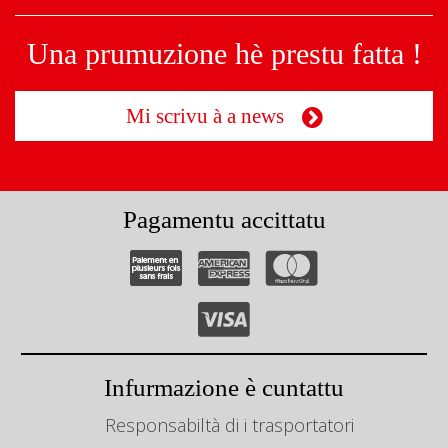
Una prumuzione hè prestu fatta !
Mi scrivu à a news
Pagamentu accittatu
Infurmazione è cuntattu
Responsabiltà di i trasportatori