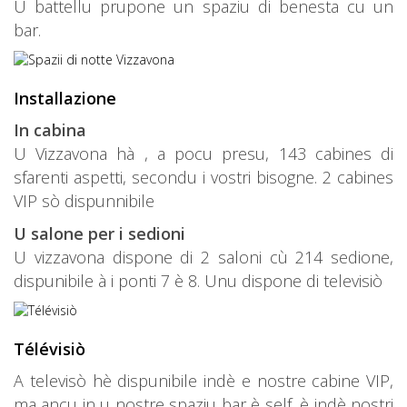
U battellu prupone un spaziu di benesta cu un
bar.
Installazione
In cabina
U Vizzavona hà , a pocu presu, 143 cabines di
sfarenti aspetti, secondu i vostri bisogne. 2 cabines
VIP sò dispunnibile
U salone per i sedioni
U vizzavona dispone di 2 saloni cù 214 sedione,
dispunibile à i ponti 7 è 8. Unu dispone di televisiò
Télévisiò
A televisò hè dispunibile indè e nostre cabine VIP,
ma ancu in u nostre spaziu bar è self, è indè nostri