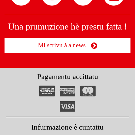
Una prumuzione hè prestu fatta !
Mi scrivu à a news
Pagamentu accittatu
Infurmazione è cuntattu