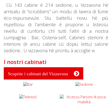
Cù 143 cabine è 214 sedione, u Vizzavona hè
arnisatu di “scrubbers” un modu di lavera di fume
éco-rispunsevule. Stu battellu novu hè più
rispettosu di l’ambiente è prupone u listessu
nivellu di cunfortu chì tutti l’altri di a nostra
cumpagnia : Bar, Osteria-self, Cabines steriore è
interiore (è ancu cabine cù dopiu lettu) salone
sedione... U vizzavona hè prontu à accoglie vi.
I nostri cabinati
Scoprite i cabinati del Vizzavona