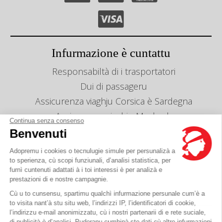
Infurmazione è cuntattu
Responsabiltà di i trasportatori
Dui di passageru
Assicurenza viaghju Corsica è Sardegna
Assicurenza viaghju Maghreb
Continua senza consenso
Infurmazione leie orarii
Benvenuti
Gestion des cookies
Adopremu i cookies o tecnulugie simule per persunalizà a
Agenzie
to sperienza, cù scopi funziunali, d’analisi statistica, per
furnì cuntenuti adattati à i toi interessi è per analizà e
Mandateci un messaghju
prestazioni di e nostre campagnie.
Tariffa
Cù u to cunsensu, spartimu qualchì infurmazione persunale cum’è a
to visita nant’à stu situ web, l’indirizzi IP, l’identificatori di cookie,
l’indirizzu e-mail anonimizzatu, cù i nostri partenarii di e rete suciale,
Avete una dumanda ?
di publicità è d’analisi. Puderanu cumbinà ste dati cù altre infurmazioni