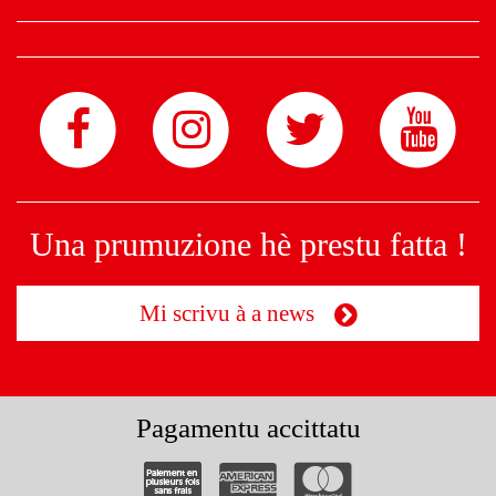
Una prumuzione hè prestu fatta !
Mi scrivu à a news
Pagamentu accittatu