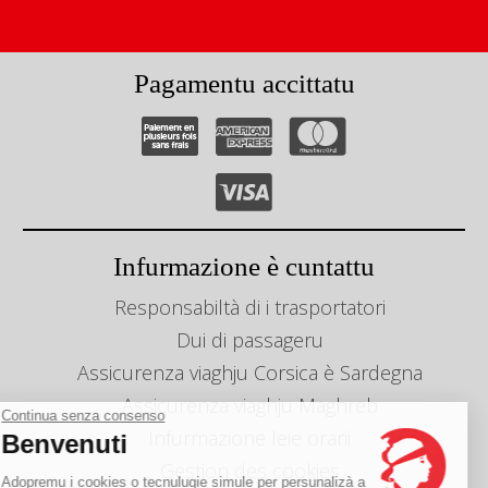
Pagamentu accittatu
Infurmazione è cuntattu
Responsabiltà di i trasportatori
Dui di passageru
Assicurenza viaghju Corsica è Sardegna
Assicurenza viaghju Maghreb
Continua senza consenso
Infurmazione leie orarii
Benvenuti
Gestion des cookies
Adopremu i cookies o tecnulugie simule per persunalizà a