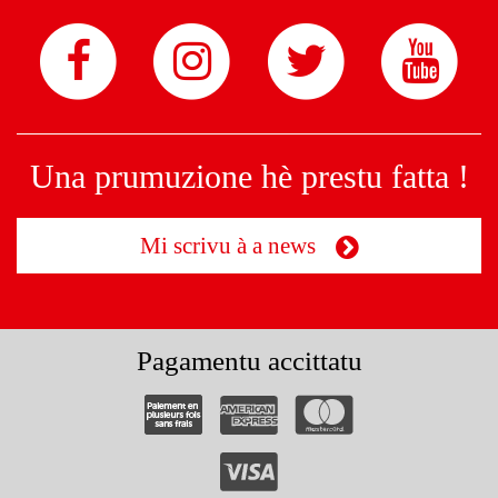
Una prumuzione hè prestu fatta !
Mi scrivu à a news
Pagamentu accittatu