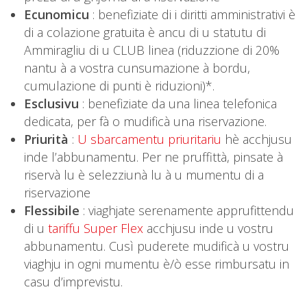
Ecunomicu
: benefiziate di i diritti amministrativi è
di a colazione gratuita è ancu di u statutu di
Ammiragliu di u CLUB linea (riduzzione di 20%
nantu à a vostra cunsumazione à bordu,
cumulazione di punti è riduzioni)*.
Esclusivu
: benefiziate da una linea telefonica
dedicata, per fà o mudificà una riservazione.
Priurità
:
U sbarcamentu priuritariu
hè acchjusu
inde l’abbunamentu. Per ne pruffittà, pinsate à
riservà lu è selezziunà lu à u mumentu di a
riservazione
Flessibile
: viaghjate serenamente apprufittendu
di u
tariffu Super Flex
acchjusu inde u vostru
abbunamentu. Cusì puderete mudificà u vostru
viaghju in ogni mumentu è/ò esse rimbursatu in
casu d’imprevistu.