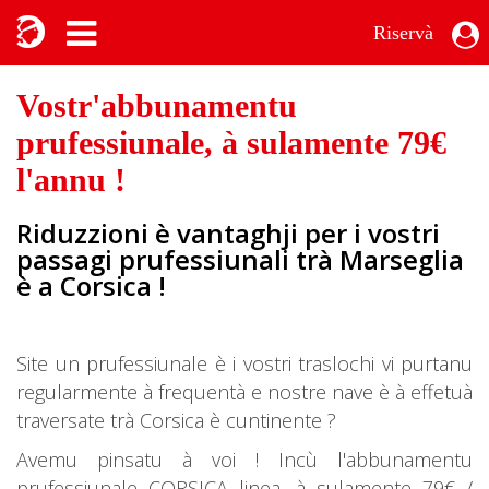
Riservà
Vostr'abbunamentu
prufessiunale, à sulamente 79€
l'annu !
Riduzzioni è vantaghji per i vostri
passagi prufessiunali trà Marseglia
è a Corsica !
Site un prufessiunale è i vostri traslochi vi purtanu
regularmente à frequentà e nostre nave è à effetuà
traversate trà Corsica è cuntinente ?
Avemu pinsatu à voi ! Incù l'abbunamentu
prufessiunale CORSICA linea, à sulamente 79€ /