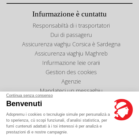
Infurmazione è cuntattu
Responsabiltà di i trasportatori
Dui di passageru
Assicurenza viaghju Corsica è Sardegna
Assicurenza viaghju Maghreb
Infurmazione leie orarii
Gestion des cookies
Agenzie
Mandateci un messaghju
Continua senza consenso
Tariffa
Benvenuti
Adopremu i cookies o tecnulugie simule per persunalizà a
Avete una dumanda ?
to sperienza, cù scopi funziunali, d’analisi statistica, per
furnì cuntenuti adattati à i toi interessi è per analizà e
prestazioni di e nostre campagnie.
A FAQ hè quì