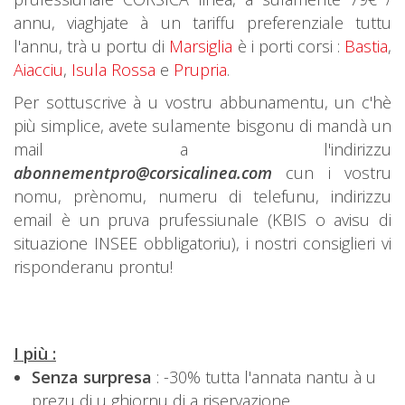
annu, viaghjate à un tariffu preferenziale tuttu
l'annu, trà u portu di
Marsiglia
è i porti corsi :
Bastia
,
Aiacciu
,
Isula Rossa
e
Prupria
.
Per sottuscrive à u vostru abbunamentu, un c'hè
più simplice, avete sulamente bisgonu di mandà un
mail a l'indirizzu
abonnementpro@corsicalinea.com
cun i vostru
nomu, prènomu, numeru di telefunu, indirizzu
email è un pruva prufessiunale (KBIS o avisu di
situazione INSEE obbligatoriu), i nostri consiglieri vi
risponderanu prontu!
I più :
Senza surpresa
: -30% tutta l'annata nantu à u
prezu di u ghjornu di a riservazione