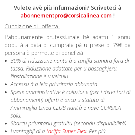
Vulete avè più infurmazioni? Scriveteci à
abonnementpro@corsicalinea.com
!
Cundizione di l'offerta :
L’abbunamente prufessiunale hè adattu 1 annu
dopu à a data di cumprata pà u prese di 79€ da
persona è permette di benefizià :
30% di riduzzione nantu à a tariffa standra fora di
tassa. Riduzzione adattate per u passaghjeru,
l'installazione è u veiculu
Accessu à a leia priuritaria abbunata
Spese amministrative è colazione (per i detentori di
abbonamenti) offerti è ancu u statutu di
Ammiragliu Linea CLUB nant'à e nave CORSICA
solu.
Sbarcu priuritariu gratuitu (secondu dispunibilità)
I vantaghji di a
tariffa Super Flex
.
Per più