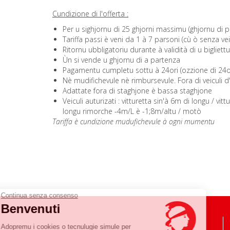
Cundizione di l'offerta :
Per u sighjornu di 25 ghjorni massimu (ghjornu di pa
Tariffa passi è veni da 1 à 7 parsoni (cù ò senza vei
Ritornu ubbligatoriu durante à validità di u bigliettu
Ùn si vende u ghjornu di a partenza
Pagamentu cumpletu sottu à 24ori (ozzione di 24or
Nè mudifichevule nè rimbursevule. Fora di veiculi 
Adattate fora di staghjone è bassa staghjone
Veiculi auturizati : vitturetta sin'à 6m di longu / v
longu rimorche -4m/L è -1;8m/altu / motò
Tariffa è cundizione mudufichevule à ogni mumentu
Continua senza consenso
Benvenuti
Adopremu i cookies o tecnulugie simule per