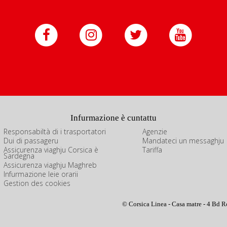
Infurmazione è cuntattu
Responsabiltà di i trasportatori
Agenzie
Dui di passageru
Mandateci un messaghju
Assicurenza viaghju Corsica è
Tariffa
Sardegna
Assicurenza viaghju Maghreb
Infurmazione leie orarii
Gestion des cookies
© Corsica Linea - Casa matre - 4 Bd R
 impostazioni sulla privacy, garantendo la conformità alle normative. Pe