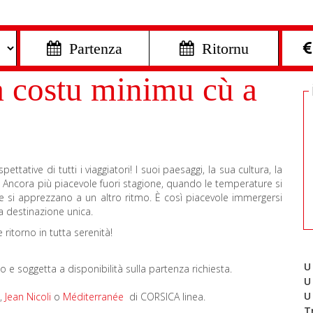
 Partenza
 Ritornu
 à costu minimu cù a
ative di tutti i viaggiatori! I suoi paesaggi, la sua cultura, la
e. Ancora più piacevole fuori stagione, quando le temperature si
ite si apprezzano a un altro ritmo. È così piacevole immergersi
a destinazione unica.
 ritorno in tutta serenità!
U
to e soggetta a disponibilità sulla partenza richiesta.
U
U
,
Jean Nicoli
o
Méditerranée
di CORSICA linea.
T