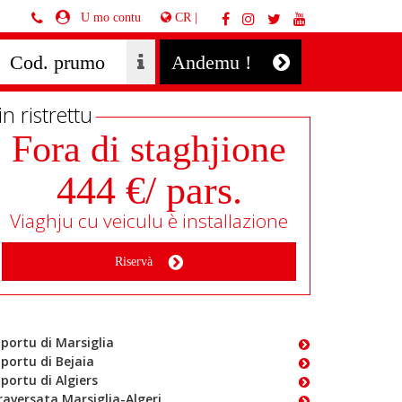
CR |
U mo contu
Andemu !
in ristrettu
Fora di staghjione
444 €/ pars.
Viaghju cu veiculu è installazione
Riservà
 portu di Marsiglia
 portu di Bejaia
 portu di Algiers
raversata Marsiglia-Algeri