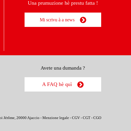
Una prumuzione hè prestu fatta !
Mi scrivu à a news
Avete una dumanda ?
A FAQ hè quì
oi Jérôme, 20000 Ajaccio -
Menzione legale
-
CGV
-
CGT
-
CGO
rsonalizza le tue preferenze per controllare come le tue informazioni ve