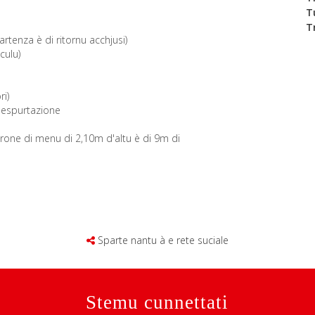
T
T
rtenza è di ritornu acchjusi)
culu)
i)
d'espurtazione
itturone di menu di 2,10m d'altu è di 9m di
Sparte nantu à e rete suciale
Stemu cunnettati