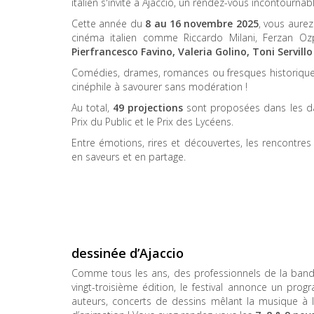
italien s'invite à Ajaccio, un rendez-vous incontourna
Cette année du
8 au 16 novembre 2025
, vous aurez
cinéma italien comme Riccardo Milani, Ferzan Oz
Pierfrancesco Favino, Valeria Golino, Toni Servillo
Comédies, drames, romances ou fresques historiques
cinéphile à savourer sans modération !
Au total,
49 projections
sont proposées dans les dall
Prix du Public et le Prix des Lycéens.
Entre émotions, rires et découvertes, les rencontres
en saveurs et en partage.
dessinée d’Ajaccio
Comme tous les ans, des professionnels de la bande 
vingt-troisième édition, le festival annonce un pr
auteurs, concerts de dessins mêlant la musique à l’