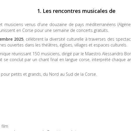
1. Les rencontres musicales de
et musiciens venus d'une douzaine de pays méditerranéens (Algérie,
 réunissent en Corse pour une semaine de concerts gratuits.
vembre 2025
, célèbrent la diversité culturelle à traverses des specta
ènes ouvertes dans les théâtres, églises, villages et espaces culturels.
nique réunissant 150 musiciens, dirigé par le Maestro Alessandro Bo
ut se conclut par un chant final en langue corse, interprété chaque 
 pour petits et grands, du Nord au Sud de la Corse.
 film