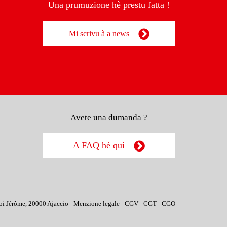
Una prumuzione hè prestu fatta !
Mi scrivu à a news
Avete una dumanda ?
A FAQ hè quì
oi Jérôme, 20000 Ajaccio -
Menzione legale
-
CGV
-
CGT
-
CGO
rsonalizza le tue preferenze per controllare come le tue informazioni ve