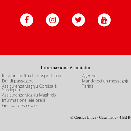
Infurmazione è cuntattu
Responsabiltà di i trasportatori
Agenzie
Dui di passageru
Mandateci un messaghju
Assicurenza viaghju Corsica è
Tariffa
Sardegna
Assicurenza viaghju Maghreb
Infurmazione leie orarii
Gestion des cookies
© Corsica Linea - Casa matre - 4 Bd R
 impostazioni sulla privacy, garantendo la conformità alle normative. Pe