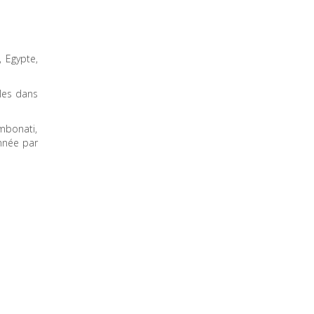
 Egypte,
cles dans
mbonati,
année par