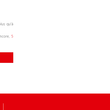
lus qu'à
ncore,
5