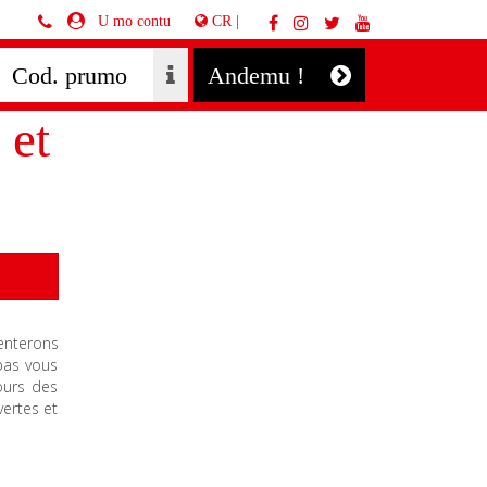
CR |
U mo contu
Andemu !
 et
enterons
pas vous
ours des
vertes et