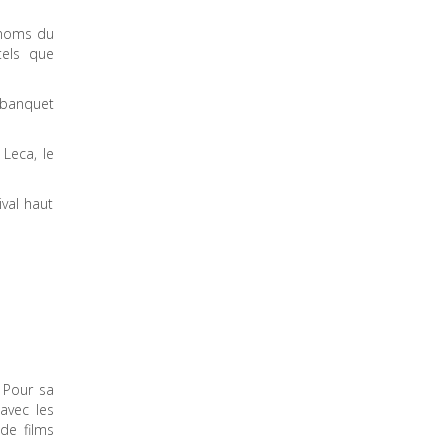
s noms du
tels que
 banquet
 Leca, le
ival haut
 Pour sa
avec les
de films