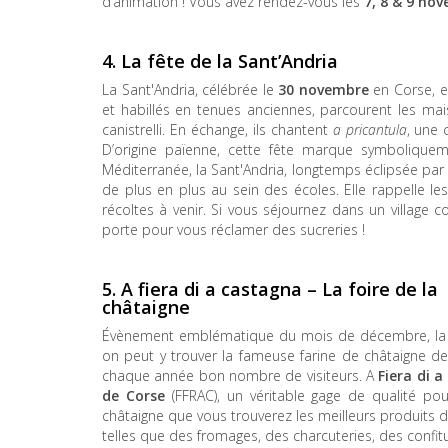
d’animation ! Vous avez rendez-vous les
7, 8 & 9 no
4.
La fête de la Sant’Andria
La Sant'Andria, célébrée le
30 novembre
en Corse, es
et habillés en tenues anciennes, parcourent les mai
canistrelli. En échange, ils chantent
a pricantula
, une 
D’origine païenne, cette fête marque symboliquem
Méditerranée, la Sant'Andria, longtemps éclipsée par 
de plus en plus au sein des écoles. Elle rappelle l
récoltes à venir. Si vous séjournez dans un village 
porte pour vous réclamer des sucreries !
5. A fiera di a castagna – La foire de la
châtaigne
Évènement emblématique du mois de décembre, la foi
on peut y trouver la fameuse farine de châtaigne de 
chaque année bon nombre de visiteurs. A
Fiera di 
de Corse
(FFRAC), un véritable gage de qualité pou
châtaigne que vous trouverez les meilleurs produits d
telles que des fromages, des charcuteries, des confit