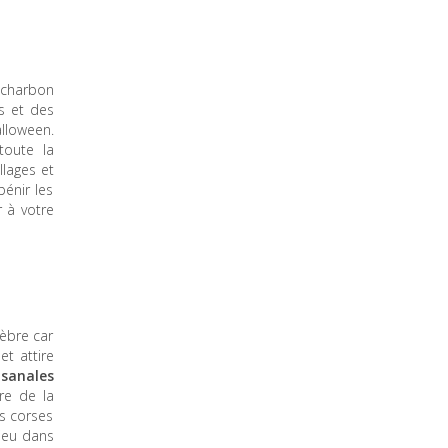
e charbon
es et des
alloween.
toute la
llages et
bénir les
r à votre
èbre car
et attire
isanales
re de la
és corses
lieu dans