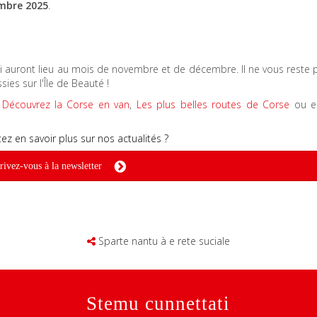
embre 2025
.
auront lieu au mois de novembre et de décembre. Il ne vous reste p
ies sur l'Île de Beauté !
:
Découvrez la Corse en van
,
Les plus belles routes de Corse
ou e
ez en savoir plus sur nos actualités ?
rivez-vous à la newsletter
Sparte nantu à e rete suciale
Stemu cunnettati