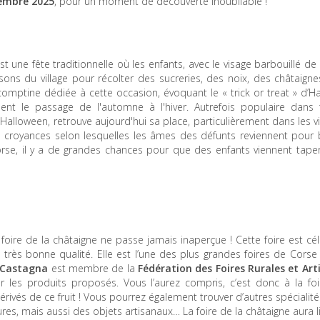
vembre 2025
, pour un moment de découverte inoubliable !
t une fête traditionnelle où les enfants, avec le visage barbouillé d
sons du village pour récolter des sucreries, des noix, des châtaign
comptine dédiée à cette occasion, évoquant le « trick or treat » d’H
ent le passage de l'automne à l'hiver. Autrefois populaire dans 
Halloween, retrouve aujourd'hui sa place, particulièrement dans les vi
es croyances selon lesquelles les âmes des défunts reviennent pour 
corse, il y a de grandes chances pour que des enfants viennent tape
re de la châtaigne ne passe jamais inaperçue ! Cette foire est cél
très bonne qualité. Elle est l’une des plus grandes foires de Corse 
a Castagna
est membre de la
Fédération des Foires Rurales et Art
r les produits proposés. Vous l’aurez compris, c’est donc à la foi
érivés de ce fruit ! Vous pourrez également trouver d’autres spécialit
ures, mais aussi des objets artisanaux… La foire de la châtaigne aura 