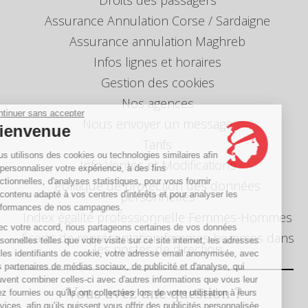
Droits des passagers
Assurance Annulation Corse / Sardaigne
Assurance annulation Maghreb
Infos lignes et horaires
Gestion des cookies
Nos agences
Continuer sans accepter
Nous envoyer un message
Bienvenue
Tarifs
Nous utilisons des cookies ou technologies similaires afin
Info Ventes et Modifications
de personnaliser votre expérience, à des fins
fonctionnelles, d'analyses statistiques, pour vous fournir
Politique de protection des données
personnelles
un contenu adapté à vos centres d'intérêts et pour analyser les
performances de nos campagnes.
Index égalité professionnelle Femmes-Hommes
Avec votre accord, nous partageons certaines de vos données
Écarts de représentation femmes-hommes dans
personnelles telles que votre visite sur ce site internet, les adresses
les postes de direction
IP, les identifiants de cookie, votre adresse email anonymisée, avec
nos partenaires de médias sociaux, de publicité et d'analyse, qui
peuvent combiner celles-ci avec d'autres informations que vous leur
Vous avez une question ?
avez fournies ou qu'ils ont collectées lors de votre utilisation à leurs
services, afin qu’ils puissent vous offrir des publicités personnalisée