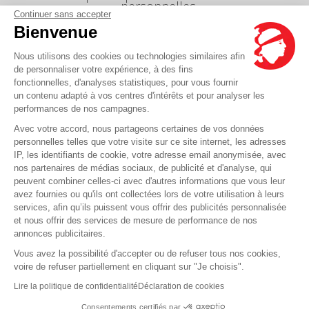
personnelles
Continuer sans accepter
Index égalité professionnelle Femmes-Hommes
Bienvenue
Écarts de représentation femmes-hommes dans
les postes de direction
Nous utilisons des cookies ou technologies similaires afin
de personnaliser votre expérience, à des fins
fonctionnelles, d'analyses statistiques, pour vous fournir
un contenu adapté à vos centres d'intérêts et pour analyser les
Vous avez une question ?
performances de nos campagnes.
Avec votre accord, nous partageons certaines de vos données
La FAQ c'est ici
personnelles telles que votre visite sur ce site internet, les adresses
IP, les identifiants de cookie, votre adresse email anonymisée, avec
nos partenaires de médias sociaux, de publicité et d'analyse, qui
peuvent combiner celles-ci avec d'autres informations que vous leur
© Corsica Linea - Siège social - 4 Bd Roi Jérôme, 20000 Ajaccio -
Mentions légales
-
avez fournies ou qu'ils ont collectées lors de votre utilisation à leurs
CGV
-
CGT
-
CGO
services, afin qu’ils puissent vous offrir des publicités personnalisée
et nous offrir des services de mesure de performance de nos
annonces publicitaires.
Vous avez la possibilité d'accepter ou de refuser tous nos cookies,
voire de refuser partiellement en cliquant sur "Je choisis".
Lire la politique de confidentialité
Déclaration de cookies
Consentements certifiés par