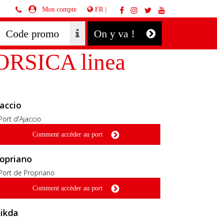
FR |
Mon compte
On y va !
CORSICA linea
accio
Comment accéder au port
opriano
Comment accéder au port
ikda