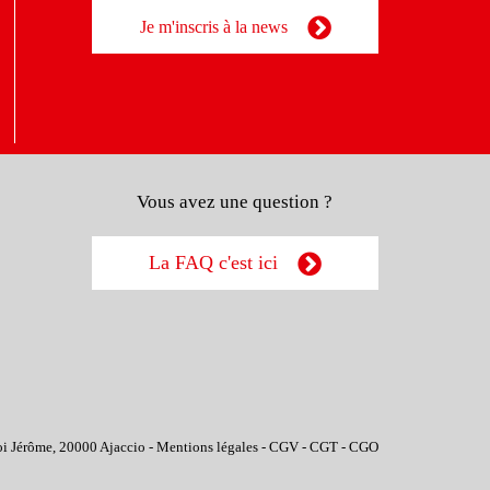
Je m'inscris à la news
Vous avez une question ?
La FAQ c'est ici
oi Jérôme, 20000 Ajaccio -
Mentions légales
-
CGV
-
CGT
-
CGO
ions. Personnalisez vos préférences pour contrôler la manière dont vos