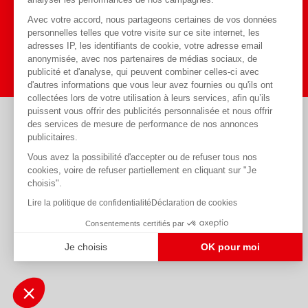
Avec votre accord, nous partageons certaines de vos données
personnelles telles que votre visite sur ce site internet, les
J'y vais
adresses IP, les identifiants de cookie, votre adresse email
anonymisée, avec nos partenaires de médias sociaux, de
publicité et d'analyse, qui peuvent combiner celles-ci avec
d'autres informations que vous leur avez fournies ou qu'ils ont
collectées lors de votre utilisation à leurs services, afin qu’ils
puissent vous offrir des publicités personnalisée et nous offrir
des services de mesure de performance de nos annonces
Règlements acceptés
publicitaires.
Vous avez la possibilité d'accepter ou de refuser tous nos
cookies, voire de refuser partiellement en cliquant sur "Je
choisis".
Lire la politique de confidentialité
Déclaration de cookies
Consentements certifiés par
Je choisis
OK pour moi
Plateforme de Gestion du Consentement : Personnalisez vos Optio
Axeptio consent
Notre plateforme vous permet d'adapter et de gérer vos paramètres 